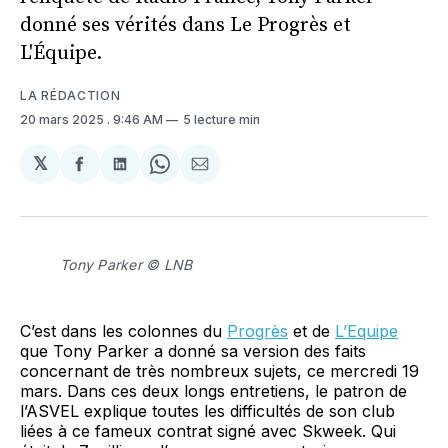
donné ses vérités dans Le Progrès et
L'Équipe.
LA RÉDACTION
20 mars 2025
. 9:46 AM
5 lecture min
𝕏
Partager
Partager
Share
Partager
sur
sur
on
par
Facebook
LinkedIn
WhatsApp
Courriel
Tony Parker © LNB
C’est dans les colonnes du
Progrès
et de
L’Equipe
que Tony Parker a donné sa version des faits
concernant de très nombreux sujets, ce mercredi 19
mars. Dans ces deux longs entretiens, le patron de
l’ASVEL explique toutes les difficultés de son club
liées à ce fameux contrat signé avec Skweek. Qui