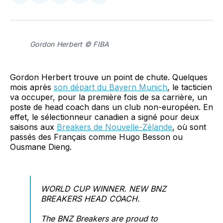
sur
sur
on
par
Facebook
LinkedIn
WhatsApp
Courriel
Gordon Herbert © FIBA
Gordon Herbert trouve un point de chute. Quelques
mois après
son départ du Bayern Munich
, le tacticien
va occuper, pour la première fois de sa carrière, un
poste de head coach dans un club non-européen. En
effet, le sélectionneur canadien a signé pour deux
saisons aux
Breakers de Nouvelle-Zélande
, où sont
passés des Français comme Hugo Besson ou
Ousmane Dieng.
WORLD CUP WINNER. NEW BNZ
BREAKERS HEAD COACH.
The BNZ Breakers are proud to