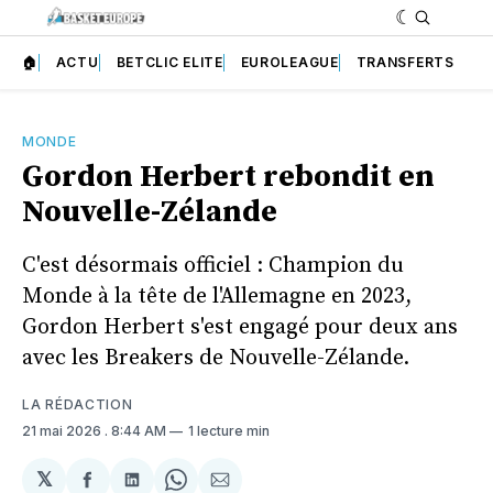
🏠
ACTU
BETCLIC ELITE
EUROLEAGUE
TRANSFERTS
MONDE
Gordon Herbert rebondit en
Nouvelle-Zélande
C'est désormais officiel : Champion du
Monde à la tête de l'Allemagne en 2023,
Gordon Herbert s'est engagé pour deux ans
avec les Breakers de Nouvelle-Zélande.
LA RÉDACTION
21 mai 2026
. 8:44 AM
1 lecture min
𝕏
Partager
Partager
Share
Partager