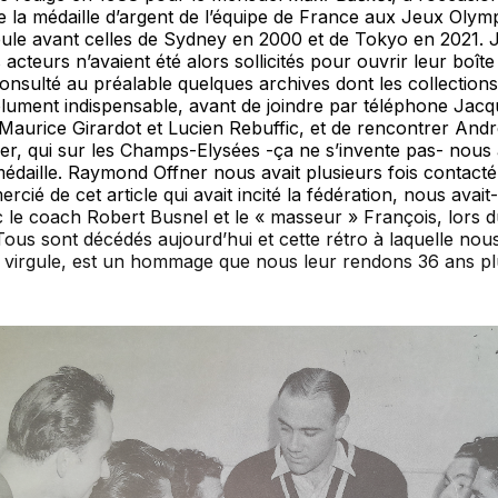
e la médaille d’argent de l’équipe de France aux Jeux Olym
eule avant celles de Sydney en 2000 et de Tokyo en 2021. 
s acteurs n’avaient été alors sollicités pour ouvrir leur boît
nsulté au préalable quelques archives dont les collections
olument indispensable, avant de joindre par téléphone Jacq
aurice Girardot et Lucien Rebuffic, et de rencontrer André
r, qui sur les Champs-Elysées -ça ne s’invente pas- nous 
édaille. Raymond Offner nous avait plusieurs fois contacté 
rcié de cet article qui avait incité la fédération, nous avait-i
c le coach Robert Busnel et le « masseur » François, lors d
Tous sont décédés aujourd’hui et cette rétro à laquelle nou
 virgule, est un hommage que nous leur rendons 36 ans plu