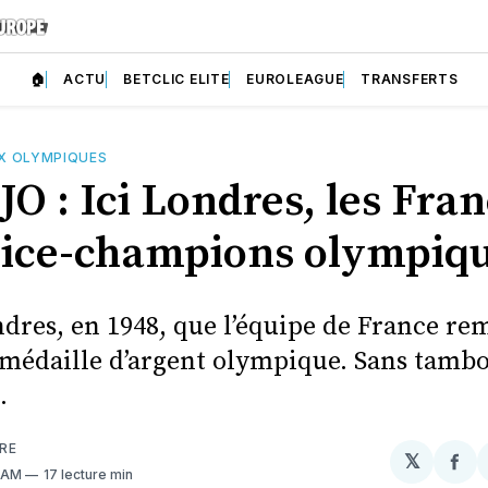
🏠
ACTU
BETCLIC ELITE
EUROLEAGUE
TRANSFERTS
X OLYMPIQUES
JO : Ici Londres, les Fra
vice-champions olympiq
ndres, en 1948, que l’équipe de France re
médaille d’argent olympique. Sans tambo
.
RE
𝕏
Par
2 AM
17 lecture min