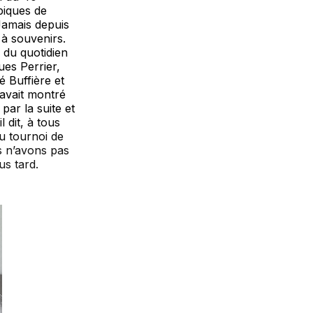
piques de
Jamais depuis
e à souvenirs.
 du quotidien
ues Perrier,
 Buffière et
avait montré
par la suite et
l dit, à tous
u tournoi de
s n’avons pas
s tard.