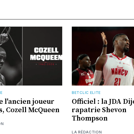
TE
BETCLIC ELITE
e l'ancien joueur
Officiel : la JDA Di
s, Cozell McQueen
rapatrie Shevon
Thompson
ON
LA RÉDACTION