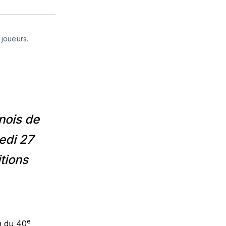
sur
on
par
cebook
LinkedIn
WhatsApp
Courriel
oueurs. 
nois de
edi 27
itions
e
on du 40