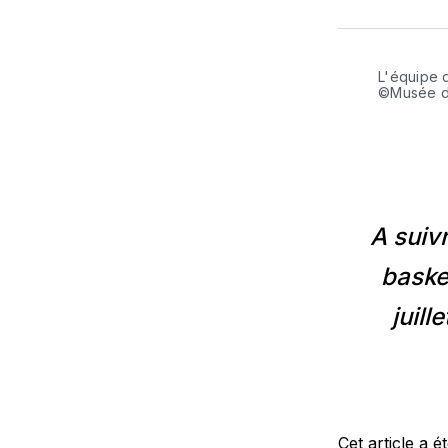
L'équipe 
©Musée d
A suiv
baske
juill
Cet article a 