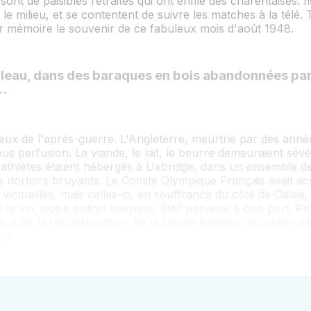
ont de paisibles retraités qui ont enfilé des charentaises. I
 le milieu, et se contentent de suivre les matches à la télé.
r mémoire le souvenir de ce fabuleux mois d'août 1948.
leau, dans des baraques en bois abandonnées par
..
eux de l'après-guerre. L'Angleterre, meurtrie par des année
ous perfusion. La viande, le lait, le beurre demeuraient sé
 athlètes étaient hébergés à Uxbridge, dans un ensemble d
s dortoirs bruyants. Le Comité Olympique Français avait ac
victuailles, mais celles-ci, en souffrance du côté de Calais,
l le vin, notre potion magique, était parvenu à bon port. P
eux de la reconstruction, de la bonne humeur, du plaisir de
ix.