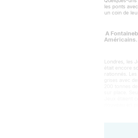
Quelques-uns s
les ponts avec
un coin de leu
A Fontaineb
Américains.
Londres, les J
était encore s
rationnés. Les
grises avec de
200 tonnes de 
sur place. Seu
Jeux étaient c
nouveau en pa