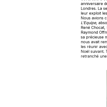
anniversaire d
Londres. La s
leur exploit le
Nous avions co
L’Equipe
, abs
René Chocat, M
Raymond Offne
sa précieuse m
nous avait reme
les réunir ave
Noël suivant. 
retranché une