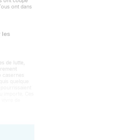
ls ont coupé
 Tous ont dans
 les
s de lutte,
vèrement
e casernes
quis quelque
 pourrissaient
eu importe. Ces
 vivre de