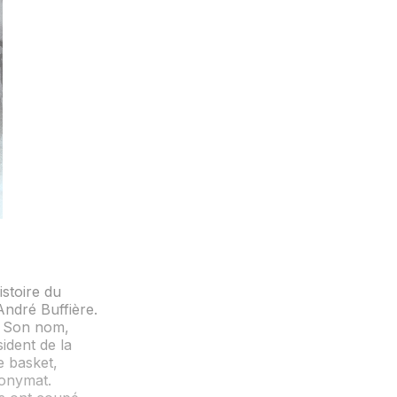
istoire du
André Buffière.
. Son nom,
ident de la
e basket,
nonymat.