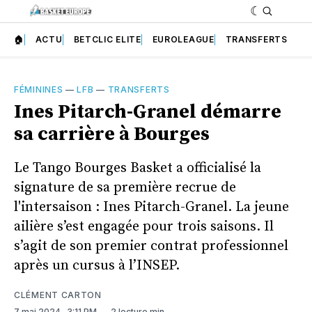
🏠
ACTU
BETCLIC ELITE
EUROLEAGUE
TRANSFERTS
FÉMININES
—
LFB
—
TRANSFERTS
Ines Pitarch-Granel démarre
sa carrière à Bourges
Le Tango Bourges Basket a officialisé la
signature de sa première recrue de
l'intersaison : Ines Pitarch-Granel. La jeune
ailière s’est engagée pour trois saisons. Il
s’agit de son premier contrat professionnel
après un cursus à l’INSEP.
CLÉMENT CARTON
7 mai 2024
. 3:11 PM
2 lecture min