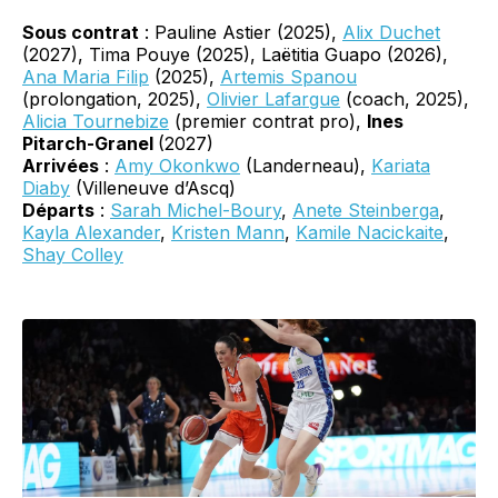
Sous contrat
: Pauline Astier (2025),
Alix Duchet
(2027), Tima Pouye (2025), Laëtitia Guapo (2026),
Ana Maria Filip
(2025),
Artemis Spanou
(prolongation, 2025),
Olivier Lafargue
(coach, 2025),
Alicia Tournebize
(premier contrat pro),
Ines
Pitarch-Granel
(2027)
Arrivées
:
Amy Okonkwo
(Landerneau),
Kariata
Diaby
(Villeneuve d’Ascq)
Départs
:
Sarah Michel-Boury
,
Anete Steinberga
,
Kayla Alexander
,
Kristen Mann
,
Kamile Nacickaite
,
Shay Colley