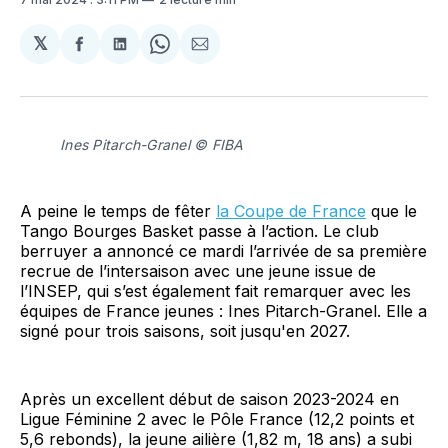
𝕏
Partager
Partager
Share
Partager
sur
sur
on
par
Facebook
LinkedIn
WhatsApp
Courriel
Ines Pitarch-Granel © FIBA
A peine le temps de fêter
la Coupe de France
que le
Tango Bourges Basket passe à l’action. Le club
berruyer a annoncé ce mardi l’arrivée de sa première
recrue de l’intersaison avec une jeune issue de
l’INSEP, qui s’est également fait remarquer avec les
équipes de France jeunes : Ines Pitarch-Granel. Elle a
signé pour trois saisons, soit jusqu'en 2027.
Après un excellent début de saison 2023-2024 en
Ligue Féminine 2 avec le Pôle France (12,2 points et
5,6 rebonds), la jeune ailière (1,82 m, 18 ans) a subi