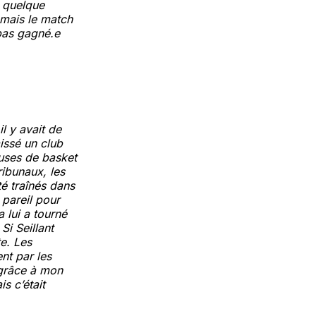
 quelque
 mais le match
 pas gagné.e
il y avait de
issé un club
euses de basket
ribunaux, les
é traînés dans
 pareil pour
 lui a tourné
Si Seillant
te. Les
nt par les
 grâce à mon
is c’était