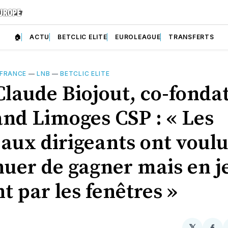
🏠
ACTU
BETCLIC ELITE
EUROLEAGUE
TRANSFERTS
 FRANCE
—
LNB
—
BETCLIC ELITE
Claude Biojout, co-fonda
and Limoges CSP : « Les
aux dirigeants ont voul
nuer de gagner mais en j
nt par les fenêtres »
𝕏