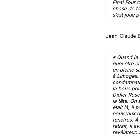
Final Four 
chose de fa
s’est joué 
Jean-Claude B
« Quand je s
quoi être c
en pleine s
à Limoges. 
condamnatio
la boue pou
Didier Rose
la tête. On 
était là, il 
nouveaux di
fenêtres. À
retrait, il 
révélateur. 