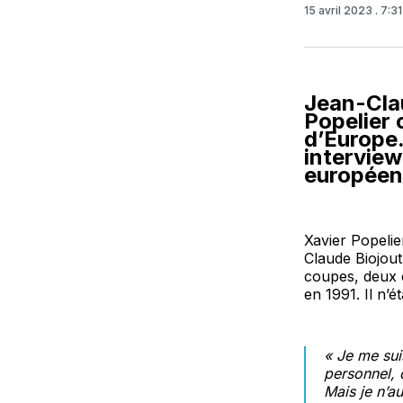
15 avril 2023
. 7:3
Jean-Clau
Popelier 
d’Europe.
interview
européen
Xavier Popelie
Claude Biojou
coupes, deux c
en 1991. Il n’
« Je me sui
personnel, d
Mais je n’a