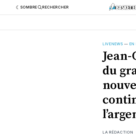
SOMBRE
RECHERCHER
LIVENEWS
—
EN
Jean-
du gr
nouve
conti
l’arge
LA RÉDACTION