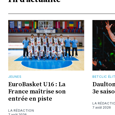
JEUNES
BETCLIC ÉLI
EuroBasket U16 : La
Daulto
France maîtrise son
3e saiso
entrée en piste
LA RÉDACTI
7 août 2026
LA RÉDACTION
7 août 2026