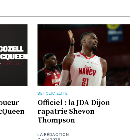
BETCLIC ELITE
joueur
Officiel : la JDA Dijon
McQueen
rapatrie Shevon
Thompson
LA RÉDACTION
7 août 2026