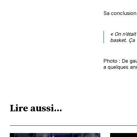
Sa conclusion 
« On n’était
basket. Ça 
Photo : De gau
a quelques an
Lire aussi...