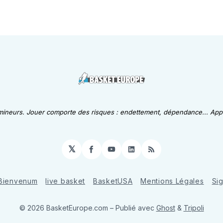
 mineurs. Jouer comporte des risques : endettement, dépendance... Appe
𝕏
Facebook
YouTube
LinkedIn
RSS
Bienvenum
live basket
BasketUSA
Mentions Légales
Si
© 2026 BasketEurope.com
– Publié avec
Ghost
&
Tripoli