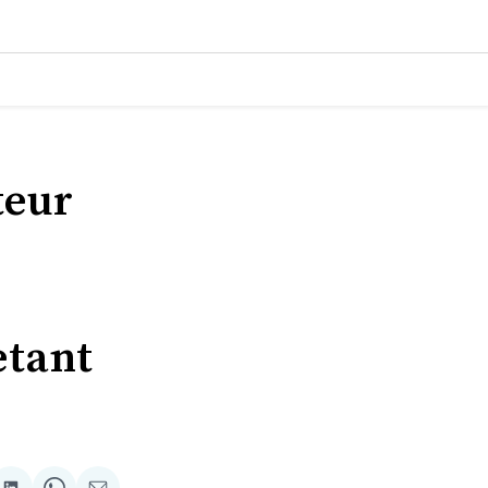
teur
u
etant