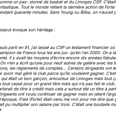
comme un pas- sionné de basket et du Limoges CSP. C’était
ntastique. Tout le monde retient la dernière action de Forte
pendant quarante minutes. Sans Young ou Bilba, on n’aurait
iojout évoque son héritage :
uis parti en 91, j’ai laissé au CSP un testament financier où 
hampion de France tous les ans jus- qu’en l’an 2000. On a la
anté. Il y avait les moyens d’écrire encore dix années fabul
On n’en a écrit qu’une pour neuf autres de galère avec les t
ns, les règlements de comptes... Certains dirigeants ont ét
r avoir mal géré le club parce qu’ils voulaient gagner. C’est
 qui était un bon garçon, amoureux de Limoges mais tout ça
a tout cassé pour un grand titre mais qui n’a pas fait le club. 
parlerait de titre à crédit mais cela a surtout été un titre à per
rigeants ont voulu continuer de gagner mais en jetant l’arge
 l’époque, Fred (Forte) était venu me voir pour me dire que
avait pu multiplier son salaire par trois. C’était une boutade ma
»