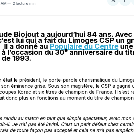
Par
1 AM
2 lecture min
sur
Fa
de Biojout a aujourd’hui 84 ans. Avec
c’est lui qui a fait du Limoges CSP un g
 Il a donné au
Populaire du Centre
une
e
 à l’occasion du 30
anniversaire du tit
 de 1993.
r était le président, le porte-parole charismatique du Limo
t son éminence grise. Sous son magistère, le CSP a gagné
oupes Korac et six titres de champion de France. Il s’est re
était donc plus en fonctions au moment du titre de champio
s rendu au match en tant que simple spectateur, avec mon 
it-il. Je n’ai pas été invité. C’est un petit défaut chez certai
urais de toute façon pas accepté et cela ne m’a pas empêch