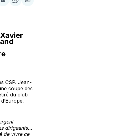
tager
Partager
Share
Partager
sur
on
par
cebook
LinkedIn
WhatsApp
Courriel
 Xavier
rand
re
ges CSP. Jean-
 une coupe des
tiré du club
n d’Europe.
argent
ns dirigeants...
é de vivre ce