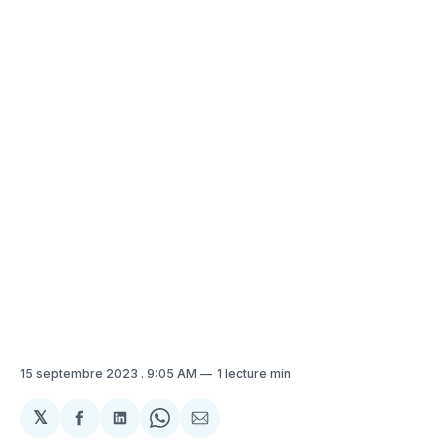
15 septembre 2023
. 9:05 AM
1 lecture min
𝕏
Partager
Partager
Share
Partager
sur
sur
on
par