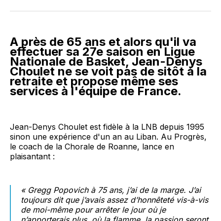
Facebook
LinkedIn
WhatsApp
Courriel
A près de 65 ans et alors qu'il va
effectuer sa 27e saison en Ligue
Nationale de Basket, Jean-Denys
Choulet ne se voit pas de sitôt à la
retraite et propose même ses
services à l'équipe de France.
Jean-Denys Choulet est fidèle à la LNB depuis 1995
sinon une expérience d'un an au Liban. Au Progrès,
le coach de la Chorale de Roanne, lance en
plaisantant :
« Gregg Popovich à 75 ans, j’ai de la marge. J’ai
toujours dit que j’avais assez d’honnêteté vis-à-vis
de moi-même pour arrêter le jour où je
n’apporterais plus, où la flamme, la passion seront