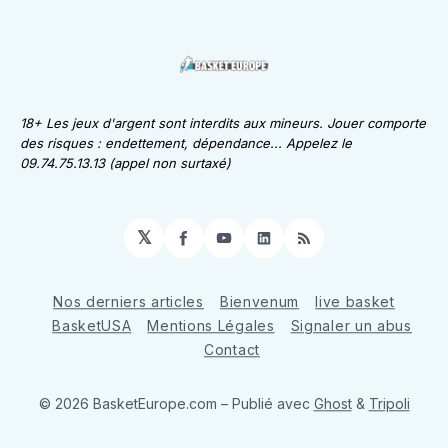
18+ Les jeux d'argent sont interdits aux mineurs. Jouer comporte
des risques : endettement, dépendance... Appelez le
09.74.75.13.13 (appel non surtaxé)
𝕏
Facebook
YouTube
LinkedIn
RSS
Nos derniers articles
Bienvenum
live basket
BasketUSA
Mentions Légales
Signaler un abus
Contact
© 2026 BasketEurope.com
– Publié avec
Ghost
&
Tripoli