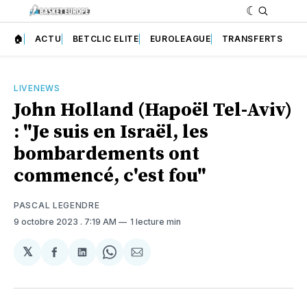
🏠
ACTU
BETCLIC ELITE
EUROLEAGUE
TRANSFERTS
LIVENEWS
John Holland (Hapoël Tel-Aviv)
: "Je suis en Israël, les
bombardements ont
commencé, c'est fou"
PASCAL LEGENDRE
9 octobre 2023
. 7:19 AM
1 lecture min
𝕏
Partager
Partager
Share
Partager
sur
sur
on
par
Facebook
LinkedIn
WhatsApp
Courriel