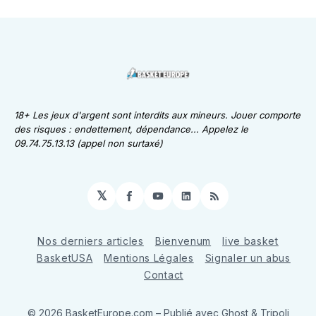
18+ Les jeux d'argent sont interdits aux mineurs. Jouer comporte
des risques : endettement, dépendance... Appelez le
09.74.75.13.13 (appel non surtaxé)
𝕏
Facebook
YouTube
LinkedIn
RSS
Nos derniers articles
Bienvenum
live basket
BasketUSA
Mentions Légales
Signaler un abus
Contact
© 2026 BasketEurope.com
– Publié avec
Ghost
&
Tripoli