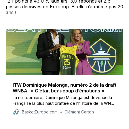
12,1 points à 43,0 % aux tirs, 3,0 rebonds et 2,6
passes décisives en Eurocup. Et elle n’a même pas 20
ans !
ITW Dominique Malonga, numéro 2 de la draft
WNBA : « C’était beaucoup d’émotions »
La nuit dernière, Dominique Malonga est devenue la
Française la plus haut draftée de l’histoire de la WNBA
en étant choisie en 2e position par le Seattle Storm. La
BasketEurope.com
Clément Carton
jeune femme de 19 ans raconte ce moment « unique »
et comment elle se projette sur la suite entre Lyon,
Seattle et l’équipe de France.