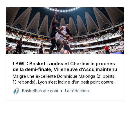
LBWL : Basket Landes et Charleville proches
de la demi-finale, Villeneuve d’Ascq maintenu
Malgré une excellente Dominique Malonga (21 points,
13 rebonds), Lyon s’est incliné d’un petit point contre
en quart de finale aller contre Basket Landes tandis
BasketEurope.com
La rédaction
que Charleville-Mézières partira avec 18 points
d’avance à Lattes-Montpellier. En playdowns, l’ESBVA
a validé le maintien.