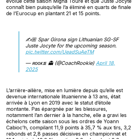
évolue cette saison Migna Touré et que Juste Jocyte
connaît bien puisqu’elle l’a éliminé en quarts de finale
de l’Eurocup en plantant 21 et 15 points.
✍️🏼 Spar Girona sign Lithuanian SG-SF
Juste Jocyte for the upcoming season.
pic.twitter.com/UeadSuAeTM
— ʀᴏᴏᴋɪᴇ 👻 (@CoachRookie)
April 18,
2025
L’arrière-ailière, mise en lumière depuis qu’elle est
devenue internationale lituanienne à 13 ans, était
arrivée à Lyon en 2019 avec le statut d’étoile
montante. Pas épargnée par les blessures,
notamment l’an dernier à la hanche, elle a gravi les
échelons cette saison sous les ordres de Yoann
Cabioc’h, compilant 11,9 points à 35,7 % aux tirs, 3,2
rebonds et 2,8 passes décisives en championnat et