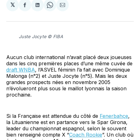
𝕏
Partager
Partager
Share
Partager
sur
sur
on
par
Facebook
LinkedIn
WhatsApp
Courriel
Juste Jocyte © FIBA
Aucun club international n’avait placé deux joueuses
dans les cinq premières places d’une même cuvée de
draft WNBA
, l’ASVEL féminin l’a fait avec Dominique
Malonga (n°2) et Juste Jocyte (n°5). Mais les deux
grandes prospects nées en novembre 2005
n’évolueront plus sous le maillot lyonnais la saison
prochaine.
Si la Française est attendue du côté de
Fenerbahçe
,
la Lituanienne est en partance vers le Spar Girona,
leader du championnat espagnol, selon le souvent
bien renseigné compte X “
Coach Rookie
”. Un club où