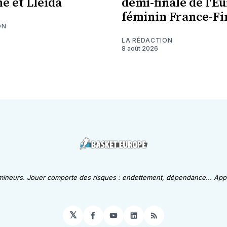
ne et Lleida
demi-finale de l'E
féminin France-Fi
ON
LA RÉDACTION
8 août 2026
 mineurs. Jouer comporte des risques : endettement, dépendance... Appe
𝕏
Facebook
YouTube
LinkedIn
RSS