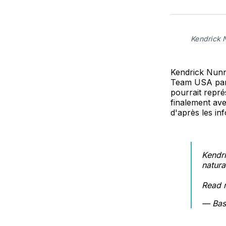
Kendrick 
Kendrick Nunn
Team USA para
pourrait repré
finalement ave
d'après les in
Kendri
natura
Read 
— Bas