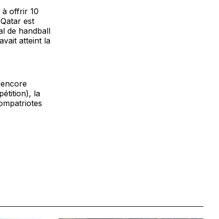
à offrir 10
Qatar est
al de handball
ait atteint la
, encore
tition), la
compatriotes