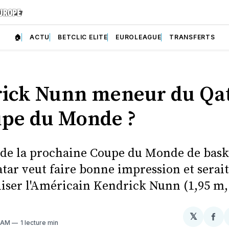
🏠
ACTU
BETCLIC ELITE
EUROLEAGUE
TRANSFERTS
ick Nunn meneur du Qat
upe du Monde ?
 de la prochaine Coupe du Monde de bask
atar veut faire bonne impression et serai
liser l'Américain Kendrick Nunn (1,95 m, 
𝕏
Par
8 AM
1 lecture min