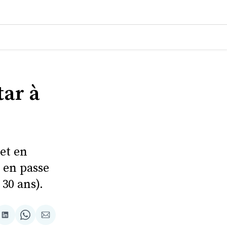
ar à
et en
t en passe
30 ans).
tager
Partager
Share
Partager