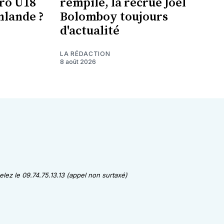
uro U18
rempile, la recrue Joël
nlande ?
Bolomboy toujours
d'actualité
LA RÉDACTION
8 août 2026
lez le 09.74.75.13.13 (appel non surtaxé)