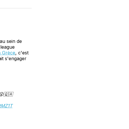
sur
on
par
cebook
LinkedIn
WhatsApp
Courriel
au sein de
oleague
la Grèce
, c'est
ait s'engager
😮🇶🇦
9tMZ1T