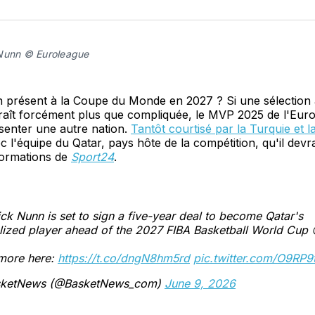
sur
Fa
Nunn © Euroleague
 présent à la Coupe du Monde en 2027 ? Si une sélection 
ît forcément plus que compliquée, le MVP 2025 de l'Eur
senter une autre nation.
Tantôt courtisé par la Turquie et 
c l'équipe du Qatar, pays hôte de la compétition, qu'il devr
formations de
Sport24
.
ck Nunn is set to sign a five-year deal to become Qatar's
lized player ahead of the 2027 FIBA Basketball World Cup 
more here:
https://t.co/dngN8hm5rd
pic.twitter.com/O9RP
ketNews (@BasketNews_com)
June 9, 2026