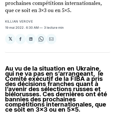
prochaines compétitions internationales,
que ce soit en 3×3 ou en 5×5.
KILLIAN VEROVE
19 mai 2022
. 6:30 AM
3 lecture min
𝕏
Partager
Partager
Share
Partager
sur
sur
on
par
Facebook
LinkedIn
WhatsApp
Courriel
Au vu de la situation en Ukraine,
qui ne va pas en s’arrangeant, le
Comité exécutif de la FIBA a pris
des décisions franches quant à
l’avenir des sélections russes et
biélorusses. Ces dernières ont été
bannies des prochaines
compétitions internationales, que
ce soit en 3×3 ou en 5×5.