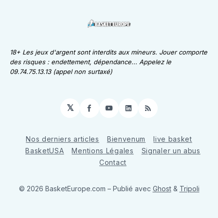
18+ Les jeux d'argent sont interdits aux mineurs. Jouer comporte
des risques : endettement, dépendance... Appelez le
09.74.75.13.13 (appel non surtaxé)
𝕏
Facebook
YouTube
LinkedIn
RSS
Nos derniers articles
Bienvenum
live basket
BasketUSA
Mentions Légales
Signaler un abus
Contact
© 2026 BasketEurope.com
– Publié avec
Ghost
&
Tripoli