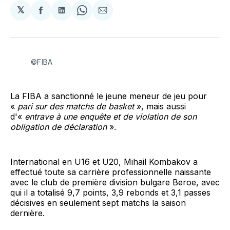
𝕏
Partager
Partager
Share
Partager
sur
sur
on
par
Facebook
LinkedIn
WhatsApp
Courriel
©FIBA
La FIBA a sanctionné le jeune meneur de jeu pour
«
pari sur des matchs de basket
», mais aussi
d'«
entrave à une enquête et de violation de son
obligation de déclaration
».
International en U16 et U20, Mihail Kombakov a
effectué toute sa carrière professionnelle naissante
avec le club de première division bulgare Beroe, avec
qui il a totalisé 9,7 points, 3,9 rebonds et 3,1 passes
décisives en seulement sept matchs la saison
dernière.