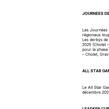
JOURNEES D
Les Journées 
régionaux toujo
Les derbys de 
2025 (Cholet 
pour la phase
– Cholet, Grav
ALL STAR GA
Le All Star Ga
décembre 2025 
LEADERS CU