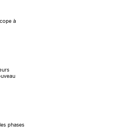
scope à
eurs
nouveau
des phases