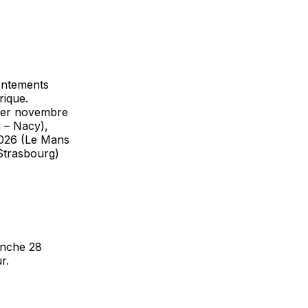
ontements
rique.
 1er novembre
 – Nacy),
2026 (Le Mans
Strasbourg)
anche 28
r.