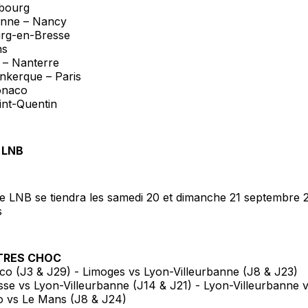
sbourg
anne – Nancy
urg-en-Bresse
ns
 – Nanterre
nkerque – Paris
onaco
int-Quentin
 LNB
 LNB se tiendra les samedi 20 et dimanche 21 septembre 
s
TRES CHOC
co (J3 & J29) - Limoges vs Lyon-Villeurbanne (J8 & J23)
se vs Lyon-Villeurbanne (J14 & J21) - Lyon-Villeurbanne v
 vs Le Mans (J8 & J24)