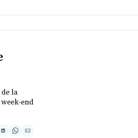
e
 de la
le week-end
tager
Partager
Share
Partager