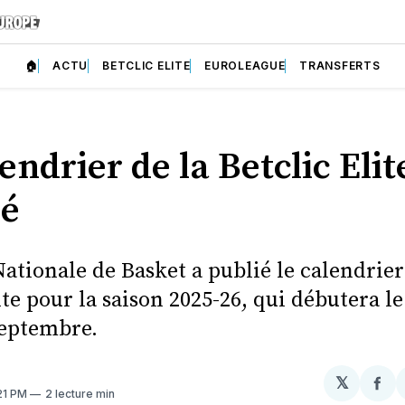
🏠
ACTU
BETCLIC ELITE
EUROLEAGUE
TRANSFERTS
endrier de la Betclic Elit
lé
ationale de Basket a publié le calendrier
ite pour la saison 2025-26, qui débutera 
septembre.
𝕏
Par
:21 PM
2 lecture min