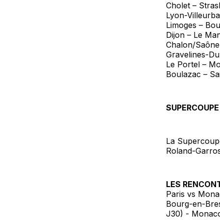
Cholet – Stra
Lyon-Villeurb
Limoges – Bo
Dijon – Le Ma
Chalon/Saône
Gravelines-Du
Le Portel – M
Boulazac – Sa
SUPERCOUPE
La Supercoupe
Roland-Garro
LES RENCON
Paris vs Mona
Bourg-en-Bres
J30) - Monaco