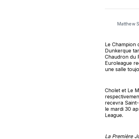
Matthew S
Le Champion d
Dunkerque tand
Chaudron du Po
Euroleague re
une salle toujo
Cholet et Le 
respectivement
recevra Saint-
le mardi 30 ap
League.
La Première J