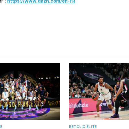
r :
https://www.dazn.com/en-FR
TE
BETCLIC ÉLITE