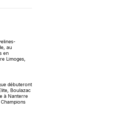
sur
on
par
cebook
LinkedIn
WhatsApp
Courriel
elines-
le, au
s en
re Limoges,
gue débuteront
lite, Boulazac
ce à Nanterre
ll Champions