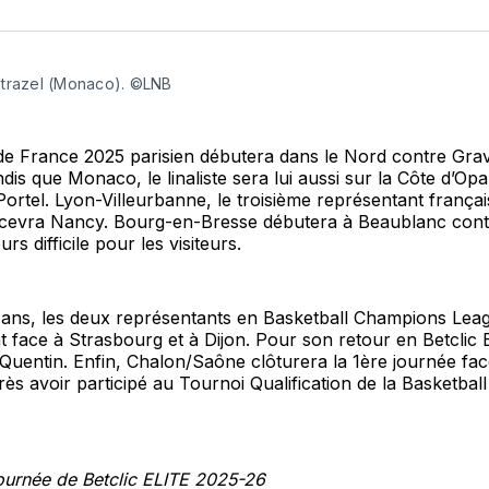
sur
Fa
trazel (Monaco). ©LNB
e France 2025 parisien débutera dans le Nord contre Grav
is que Monaco, le linaliste sera lui aussi sur la Côte d’Opa
rtel. Lyon-Villeurbanne, le troisième représentant françai
cevra Nancy. Bourg-en-Bresse débutera à Beaublanc cont
urs difficile pour les visiteurs.
Mans, les deux représentants en Basketball Champions Lea
 face à Strasbourg et à Dijon. Pour son retour en Betclic E
Quentin. Enfin, Chalon/Saône clôturera la 1ère journée fa
rès avoir participé au Tournoi Qualification de la Basketba
ournée de Betclic ELITE 2025-26