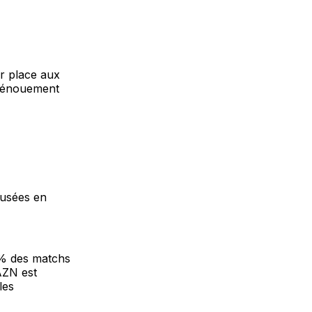
er place aux
 dénouement
fusées en
 % des matchs
DAZN est
les