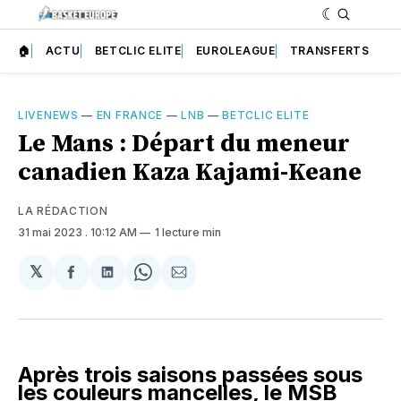
🏠
ACTU
BETCLIC ELITE
EUROLEAGUE
TRANSFERTS
LIVENEWS
—
EN FRANCE
—
LNB
—
BETCLIC ELITE
Le Mans : Départ du meneur
canadien Kaza Kajami-Keane
LA RÉDACTION
31 mai 2023
. 10:12 AM
1 lecture min
𝕏
Partager
Partager
Share
Partager
sur
sur
on
par
Facebook
LinkedIn
WhatsApp
Courriel
Après trois saisons passées sous
les couleurs mancelles, le MSB