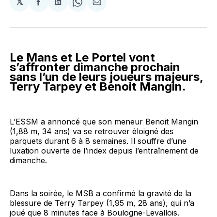
𝕏
Partager
Partager
Share
Partager
sur
sur
on
par
Facebook
LinkedIn
WhatsApp
Courriel
Le Mans et Le Portel vont
s’affronter dimanche prochain
sans l’un de leurs joueurs majeurs,
Terry Tarpey et Benoit Mangin.
L’ESSM a annoncé que son meneur Benoit Mangin
(1,88 m, 34 ans) va se retrouver éloigné des
parquets durant 6 à 8 semaines. Il souffre d’une
luxation ouverte de l’index depuis l’entraînement de
dimanche.
Dans la soirée, le MSB a confirmé la gravité de la
blessure de Terry Tarpey (1,95 m, 28 ans), qui n’a
joué que 8 minutes face à Boulogne-Levallois.