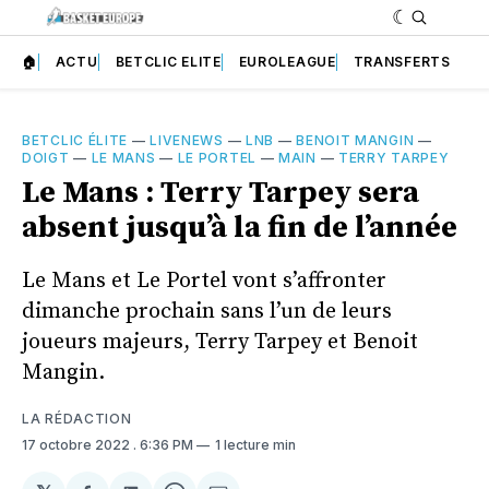
🏠
ACTU
BETCLIC ELITE
EUROLEAGUE
TRANSFERTS
BETCLIC ÉLITE
—
LIVENEWS
—
LNB
—
BENOIT MANGIN
—
DOIGT
—
LE MANS
—
LE PORTEL
—
MAIN
—
TERRY TARPEY
Le Mans : Terry Tarpey sera
absent jusqu’à la fin de l’année
Le Mans et Le Portel vont s’affronter
dimanche prochain sans l’un de leurs
joueurs majeurs, Terry Tarpey et Benoit
Mangin.
LA RÉDACTION
17 octobre 2022
. 6:36 PM
1 lecture min