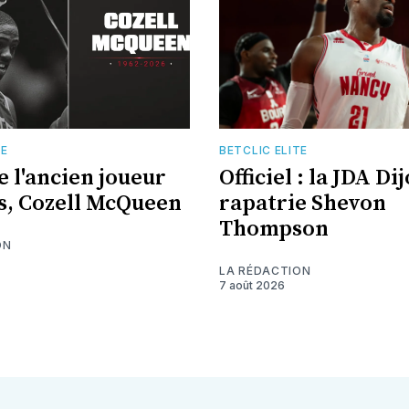
TE
BETCLIC ELITE
e l'ancien joueur
Officiel : la JDA Di
s, Cozell McQueen
rapatrie Shevon
Thompson
ON
LA RÉDACTION
7 août 2026