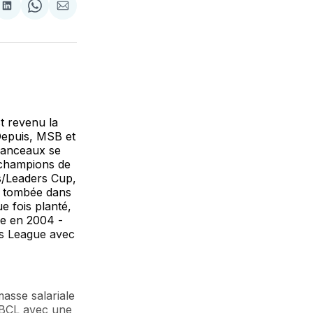
tager
Partager
Share
Partager
sur
on
par
cebook
LinkedIn
WhatsApp
Courriel
t revenu la
Depuis, MSB et
 Manceaux se
 champions de
s/Leaders Cup,
te tombée dans
 fois planté,
le en 2004 -
ns League avec
asse salariale
a BCL avec une