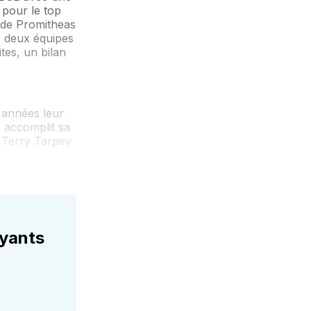
 pour le top
s de Promitheas
es deux équipes
tes, un bilan
 années leur
, accomplit sa
 Terry Tarpey
ayants