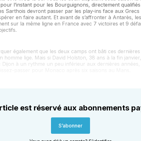
e pour l’instant pour les Bourguignons, directement qualifiés
les Sarthois devront passer par les play-ins face aux Grec
pérer en faire autant. Et avant de s’affronter à Antarès, l
ement sur la même ligne en France avec 7 victoires et 9 défai
jectifs.
quer également que les deux camps ont bâti ces dernières
un homme lige. Mais si David Holston, 38 ans à la fin janvier
 Dijon à un rythme un peu inférieur aux dernières années,
aissez-passer pour Monaco après six saisons au Mans.
rticle est réservé aux abonnements p
S’abonner