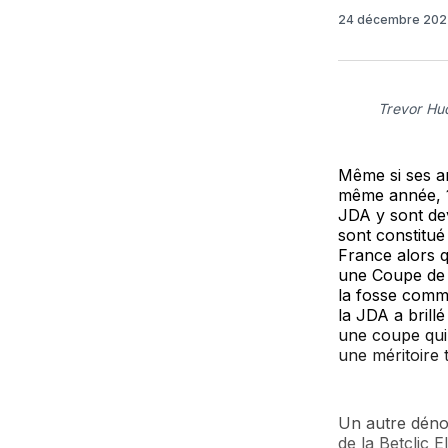
24 décembre 20
Trevor Hu
Même si ses an
même année, 19
JDA y sont dev
sont constitu
France alors 
une Coupe de F
la fosse commu
la JDA a brill
une coupe qui 
une méritoire 
Un autre déno
de la Betclic 