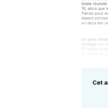
totale réussit
16, alors que 
Patras pour es
étaient strict
en deça des ob
On peut remar
stratégie sur 
e
9
saison avec
a obtenu un l
Cet a