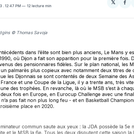
𝕏
Par
23
. 12:47 PM
12 lecture min
sur
Fa
dgins © Thomas Savoja
técédents dans l’élite sont bien plus anciens, Le Mans y es
90, où Dijon a fait son apparition pour la première fois. 
enus des pensionnaires fidèles. Sur le plan national, les
é un palmarès plus copieux avec notamment deux titres de
que les Dijonnais se sont contentés de deux Semaine des A
rance et une Coupe de la Ligue, il y a trente ans, très vi
ne des trophées. En revanche, là où le MSB s’est à chaque
é deux fois en Europe, en Eurocup Challenge avec une fina
n’a pas fait non plus long feu - et en Basketball Champio
troisième place en 2020.
minateur commun saute aux yeux : la JDA possède la 5e m
Elite et le MSB la 6e. Tous les deux disputent cette saison l