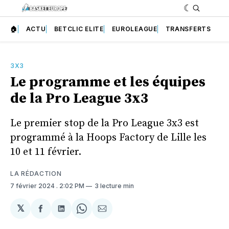
🏠
ACTU
BETCLIC ELITE
EUROLEAGUE
TRANSFERTS
3X3
Le programme et les équipes
de la Pro League 3x3
Le premier stop de la Pro League 3x3 est
programmé à la Hoops Factory de Lille les
10 et 11 février.
LA RÉDACTION
7 février 2024
. 2:02 PM
3 lecture min
𝕏
Partager
Partager
Share
Partager
sur
sur
on
par