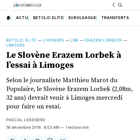
🏠
ACTU
BETCLIC ELITE
EUROLEAGUE
TRANSFERTS
BETCLIC ÉLITE
—
LIVENEWS
—
LNB
—
ERAZEM LORBECK
—
LIMOGES
Le Slovène Erazem Lorbek à
l’essai à Limoges
Selon le journaliste Matthieu Marot du
Populaire, le Slovène Erazem Lorbek (2,08m,
32 ans) devrait venir à Limoges mercredi
pour faire un essai.
PASCAL LEGENDRE
18 décembre 2016
. 8:03 AM
1 lecture min