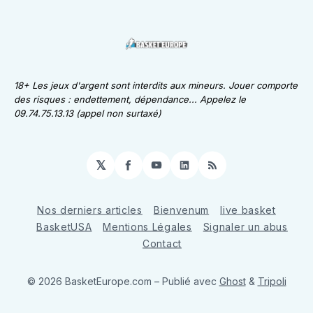
18+ Les jeux d'argent sont interdits aux mineurs. Jouer comporte
des risques : endettement, dépendance... Appelez le
09.74.75.13.13 (appel non surtaxé)
𝕏
Facebook
YouTube
LinkedIn
RSS
Nos derniers articles
Bienvenum
live basket
BasketUSA
Mentions Légales
Signaler un abus
Contact
© 2026 BasketEurope.com
– Publié avec
Ghost
&
Tripoli