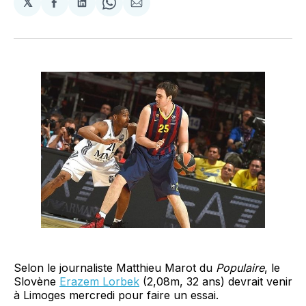
𝕏
Partager
Partager
Share
Partager
sur
sur
on
par
Facebook
LinkedIn
WhatsApp
Courriel
Selon le journaliste Matthieu Marot du
Populaire
, le
Slovène
Erazem Lorbek
(2,08m, 32 ans) devrait venir
à Limoges mercredi pour faire un essai.