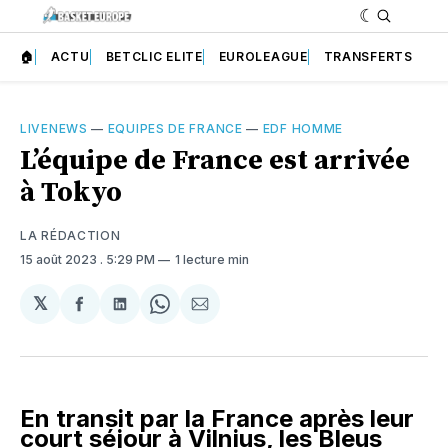
🏠
ACTU
BETCLIC ELITE
EUROLEAGUE
TRANSFERTS
LIVENEWS
—
EQUIPES DE FRANCE
—
EDF HOMME
L’équipe de France est arrivée
à Tokyo
LA RÉDACTION
15 août 2023
. 5:29 PM
1 lecture min
𝕏
Partager
Partager
Share
Partager
sur
sur
on
par
Facebook
LinkedIn
WhatsApp
Courriel
En transit par la France après leur
court séjour à Vilnius, les Bleus