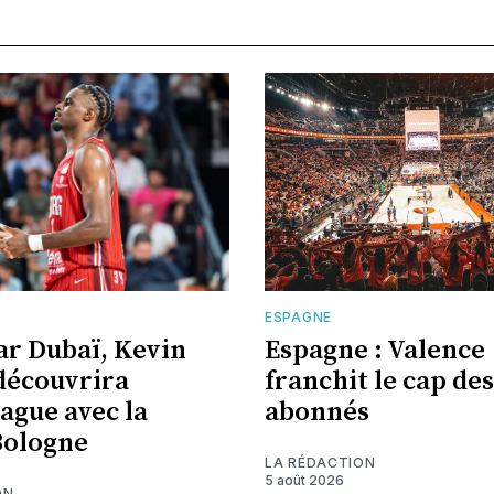
E
ESPAGNE
ar Dubaï, Kevin
Espagne : Valence
découvrira
franchit le cap des
eague avec la
abonnés
Bologne
LA RÉDACTION
5 août 2026
ON