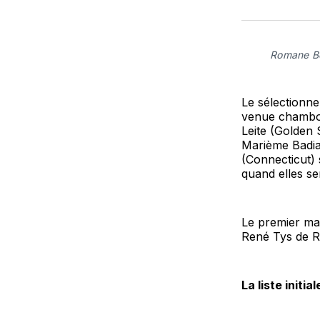
Romane Be
Le sélectionn
venue chambou
Leite (Golden 
Marième Badia
(Connecticut) 
quand elles se
Le premier ma
René Tys de R
La liste initial