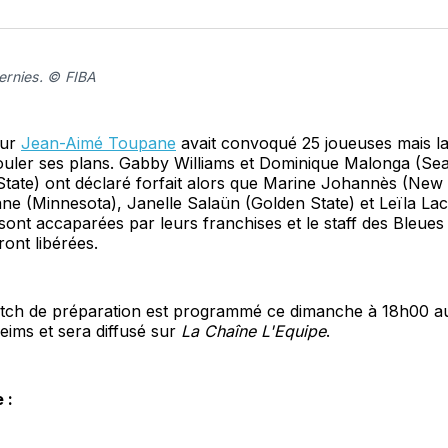
sur
Fa
rnies. © FIBA
eur
Jean-Aimé Toupane
avait convoqué 25 joueuses mais 
ler ses plans. Gabby Williams et Dominique Malonga (Seatt
State) ont déclaré forfait alors que Marine Johannès (New
ne (Minnesota), Janelle Salaün (Golden State) et Leïla La
sont accaparées par leurs franchises et le staff des Bleues 
ront libérées.
tch de préparation est programmé ce dimanche à 18h00 
eims et sera diffusé sur
La Chaîne L'Equipe
.
e :