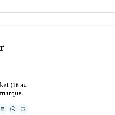
r
ket (18 au
e marque.
tager
Partager
Share
Partager