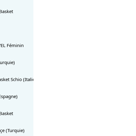
Basket
EL Féminin
urquie)
sket Schio (Italie)
Espagne)
Basket
çe (Turquie)