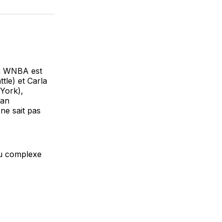
sur
on
par
cebook
LinkedIn
WhatsApp
Courriel
la WNBA est
le) et Carla
 York),
can
ne sait pas
au complexe