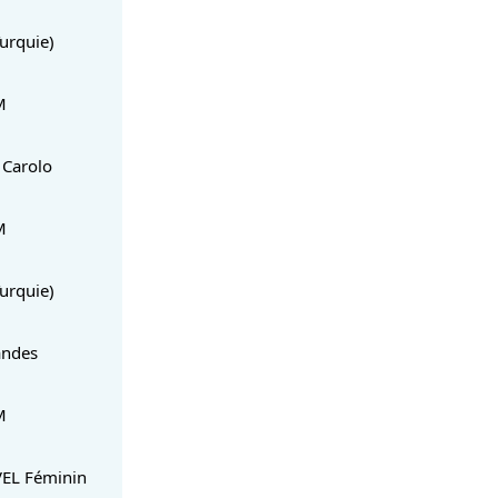
urquie)
M
Carolo
M
urquie)
andes
M
EL Féminin