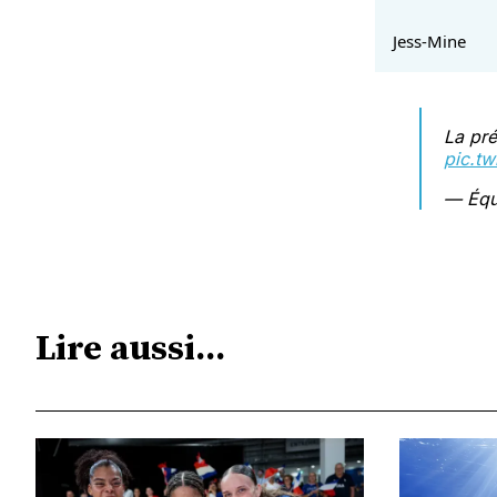
Jess-Mine
La pré
pic.t
— Équ
Lire aussi...