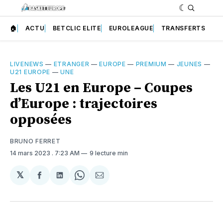
🏠
ACTU
BETCLIC ELITE
EUROLEAGUE
TRANSFERTS
LIVENEWS
—
ETRANGER
—
EUROPE
—
PREMIUM
—
JEUNES
—
U21 EUROPE
—
UNE
Les U21 en Europe – Coupes
d’Europe : trajectoires
opposées
BRUNO FERRET
14 mars 2023
. 7:23 AM
9 lecture min
𝕏
Partager
Partager
Share
Partager
sur
sur
on
par
Facebook
LinkedIn
WhatsApp
Courriel