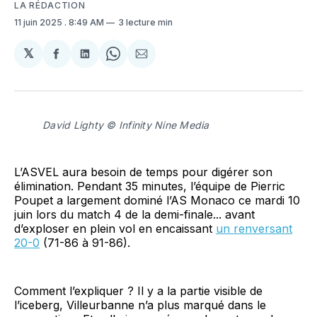
LA RÉDACTION
11 juin 2025
. 8:49 AM
3 lecture min
𝕏
Partager
Partager
Share
Partager
sur
sur
on
par
Facebook
LinkedIn
WhatsApp
Courriel
David Lighty © Infinity Nine Media
L’ASVEL aura besoin de temps pour digérer son
élimination. Pendant 35 minutes, l’équipe de Pierric
Poupet a largement dominé l’AS Monaco ce mardi 10
juin lors du match 4 de la demi-finale... avant
d’exploser en plein vol en encaissant
un renversant
20-0
(71-86 à 91-86).
Comment l’expliquer ? Il y a la partie visible de
l’iceberg, Villeurbanne n’a plus marqué dans le