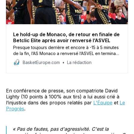
Le hold-up de Monaco, de retour en finale de
Betclic Elite après avoir renversé l’ASVEL
Presque toujours derrière et encore à -15 à 5 minutes
de la fin, l’AS Monaco a renversé l’ASVEL en terminant
le match 4 sur un improbable 20-0 ce mardi à Gaston-
BasketEurope.com
La rédaction
Médecin (91-86) pour mettre fin à la série (3-1). La
Roca Team fera face à Paris pour le titre, comme l’an
dernier.
En conférence de presse, son compatriote David
Lighty (10 points à 100% aux tirs) a lui aussi crié à
l’injustice dans des propos relatés par
L'Équipe
et
Le
Progrès
.
«
Pas de fautes, pas d'agressivité. C'est la