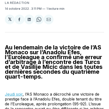
LA RÉDACTION
14 octobre 2022
. 3:11 PM
1 lecture min
𝕏
Partager
Partager
Share
Partager
sur
sur
on
par
Facebook
LinkedIn
WhatsApp
Courriel
Au lendemain de la victoire de l’AS
Monaco sur l’Anadolu Efes,
l’Euroleague a confirmé une erreur
d’arbitrage à l’encontre des Turcs
et de Vasilije Micic dans les toutes
dernières secondes du quatrième
quart-temps.
Jeudi soir
, l’AS Monaco a décroché une victoire de
prestige face à l’Anadolu Efes, double tenant du titre
de l’Euroleague, après prolongation (95-92). L’issue
de la rencontre aurait pu être différente si les arbitres