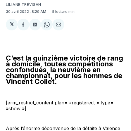
LILIANE TRÉVISAN
30 avril 2022
. 8:29 AM
5 lecture min
𝕏
Partager
Partager
Share
Partager
sur
sur
on
par
Facebook
LinkedIn
WhatsApp
Courriel
C’est la quinzième victoire de rang
à domicile, toutes compétitions
confondues, la neuvième en
championnat, pour les hommes de
Vincent Collet.
[arm_restrict_content plan= »registered, » type=
»show »]
Après l’énorme déconvenue de la défaite à Valence