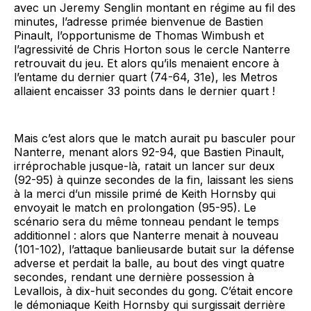
avec un Jeremy Senglin montant en régime au fil des
minutes, l’adresse primée bienvenue de Bastien
Pinault, l’opportunisme de Thomas Wimbush et
l’agressivité de Chris Horton sous le cercle Nanterre
retrouvait du jeu. Et alors qu’ils menaient encore à
l’entame du dernier quart (74-64, 31e), les Metros
allaient encaisser 33 points dans le dernier quart !
Mais c’est alors que le match aurait pu basculer pour
Nanterre, menant alors 92-94, que Bastien Pinault,
irréprochable jusque-là, ratait un lancer sur deux
(92-95) à quinze secondes de la fin, laissant les siens
à la merci d’un missile primé de Keith Hornsby qui
envoyait le match en prolongation (95-95). Le
scénario sera du même tonneau pendant le temps
additionnel : alors que Nanterre menait à nouveau
(101-102), l’attaque banlieusarde butait sur la défense
adverse et perdait la balle, au bout des vingt quatre
secondes, rendant une dernière possession à
Levallois, à dix-huit secondes du gong. C’était encore
le démoniaque Keith Hornsby qui surgissait derrière