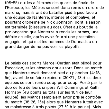
(98-85) qui les a éliminés des quarts de finale de
l’Eurocup, les Métros se sont donc remis en ordre de
marche, mais ils ont dû batailler pied à pied face à
une équipe de Nanterre, intense et combative, et
pourtant orpheline de Nick Johnson, dont la saison
est terminée (blessure au dos). C’est au bout de la
prolongation que Nanterre a rendu les armes, une
défaite cruelle, après avoir fourni une prestation
engagée, et qui met les hommes de Donnadieu en
grand danger de ne pas voir les playoffs.
Le palais des sports Marcel-Cerdan était blindé pour
l’occasion, et les absents ont eu tort. Dans un match
que Nanterre avait démarré pied au plancher (4-18,
5e), avant de se faire rejoindre (30-21 , 13e) les deux
équipes se sont rendu coup pour coup. Porté par le
duo de feu de leurs snipers Will Cummings et Keith
Hornsby (48 points au total sur les 104 de leur
équipe), les Métros semblaient avoir pris le contrôle
du match (38-26, 15e) alors que Nanterre luttait avec
sa maladresse à trois points (27 % à la pause). Mais