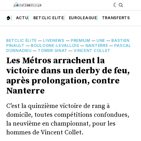
🏠
ACTU
BETCLIC ELITE
EUROLEAGUE
TRANSFERTS
BETCLIC ÉLITE
—
LIVENEWS
—
PREMIUM
—
UNE
—
BASTIEN
PINAULT
—
BOULOGNE-LEVALLOIS
—
NANTERRE
—
PASCAL
DONNADIEU
—
TOMER GINAT
—
VINCENT COLLET
Les Métros arrachent la
victoire dans un derby de feu,
après prolongation, contre
Nanterre
C’est la quinzième victoire de rang à
domicile, toutes compétitions confondues,
la neuvième en championnat, pour les
hommes de Vincent Collet.