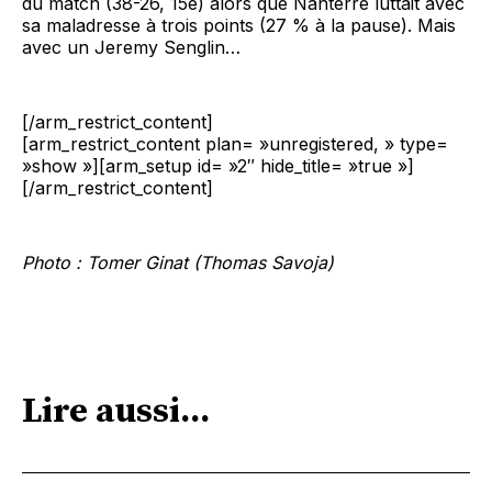
du match (38-26, 15e) alors que Nanterre luttait avec
sa maladresse à trois points (27 % à la pause). Mais
avec un Jeremy Senglin…
[/arm_restrict_content]
[arm_restrict_content plan= »unregistered, » type=
»show »][arm_setup id= »2″ hide_title= »true »]
[/arm_restrict_content]
Photo : Tomer Ginat (Thomas Savoja)
Lire aussi...