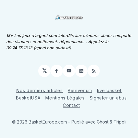
18+ Les jeux d'argent sont interdits aux mineurs. Jouer comporte
des risques : endettement, dépendance... Appelez le
09.74.75.13.13 (appel non surtaxé)
𝕏
Facebook
YouTube
LinkedIn
RSS
Nos derniers articles
Bienvenum
live basket
BasketUSA
Mentions Légales
Signaler un abus
Contact
© 2026 BasketEurope.com
– Publié avec
Ghost
&
Tripoli