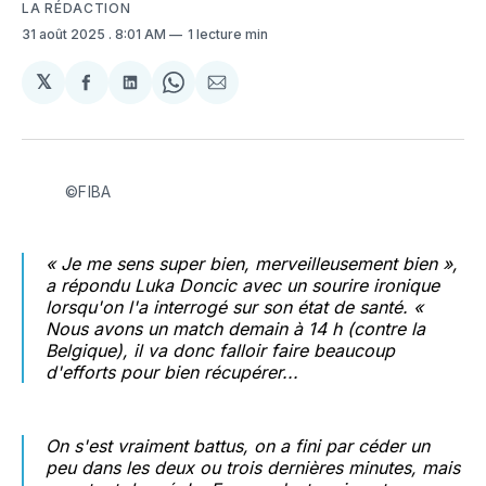
LA RÉDACTION
31 août 2025
. 8:01 AM
1 lecture min
𝕏
Partager
Partager
Share
Partager
sur
sur
on
par
Facebook
LinkedIn
WhatsApp
Courriel
©FIBA
« Je me sens super bien, merveilleusement bien »,
a répondu Luka Doncic avec un sourire ironique
lorsqu'on l'a interrogé sur son état de santé. «
Nous avons un match demain à 14 h (contre la
Belgique), il va donc falloir faire beaucoup
d'efforts pour bien récupérer...
On s'est vraiment battus, on a fini par céder un
peu dans les deux ou trois dernières minutes, mais