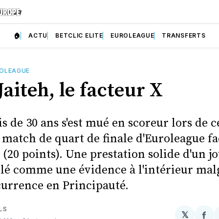
🏠
ACTU
BETCLIC ELITE
EUROLEAGUE
TRANSFERTS
OLEAGUE
aiteh, le facteur X
s de 30 ans s'est mué en scoreur lors de c
match de quart de finale d'Euroleague fa
(20 points). Une prestation solide d'un j
allé comme une évidence à l'intérieur mal
currence en Principauté.
LS
𝕏
Par