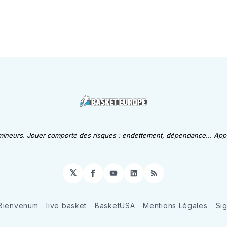
 mineurs. Jouer comporte des risques : endettement, dépendance... Appe
𝕏
Facebook
YouTube
LinkedIn
RSS
Bienvenum
live basket
BasketUSA
Mentions Légales
Si