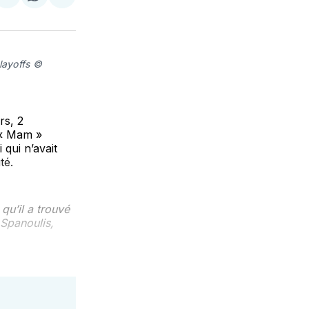
sur
on
par
cebook
LinkedIn
WhatsApp
Courriel
layoffs ©
rs, 2
 « Mam »
 qui n’avait
té.
qu’il a trouvé
 Spanoulis,