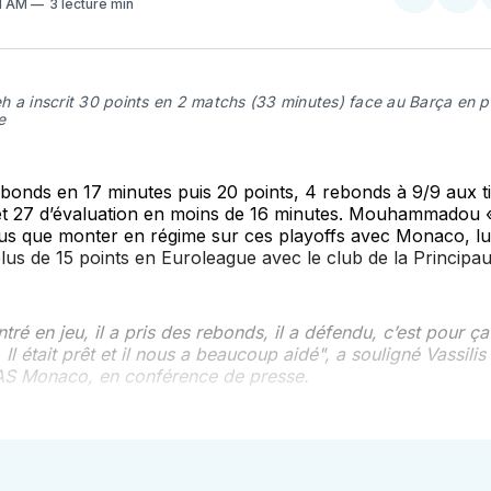
01 AM
3 lecture min
sur
Fa
 a inscrit 30 points en 2 matchs (33 minutes) face au Barça en p
e
ebonds en 17 minutes puis 20 points, 4 rebonds à 9/9 aux ti
 et 27 d’évaluation en moins de 16 minutes. Mouhammadou
plus que monter en régime sur ces playoffs avec Monaco, lui
 plus de 15 points en Euroleague avec le club de la Principau
ré en jeu, il a pris des rebonds, il a défendu, c’est pour ça 
Il était prêt et il nous a beaucoup aidé", a souligné Vassilis
’AS Monaco, en conférence de presse.