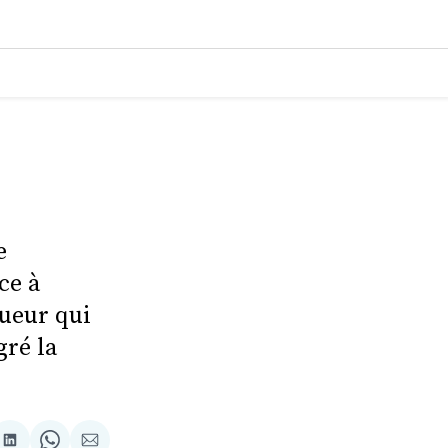
e
ce à
oueur qui
gré la
tager
Partager
Share
Partager