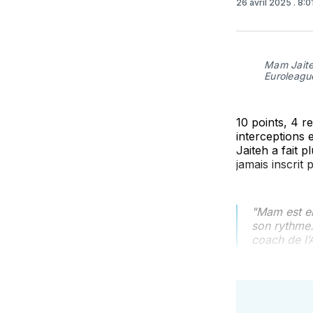
26 avril 2025
. 8:
Mam Jaiteh
Euroleagu
10 points, 4 r
interceptions
Jaiteh a fait 
jamais inscrit
"Mam est ent
son rythme. 
coach de l