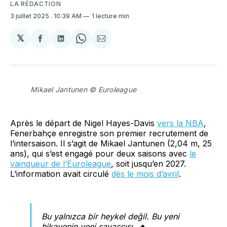
LA RÉDACTION
3 juillet 2025
. 10:39 AM
1 lecture min
𝕏
Partager
Partager
Share
Partager
sur
sur
on
par
Facebook
LinkedIn
WhatsApp
Courriel
Mikael Jantunen © Euroleague
Après le départ de Nigel Hayes-Davis
vers la NBA
,
Fenerbahçe enregistre son premier recrutement de
l’intersaison. Il s’agit de Mikael Jantunen (2,04 m, 25
ans), qui s’est engagé pour deux saisons avec
le
vainqueur de l’Euroleague
, soit jusqu’en 2027.
L’information avait circulé
dès le mois d’avril
.
Bu yalnızca bir heykel değil. Bu yeni
hikayenin yeni savaşçısı. 🔥