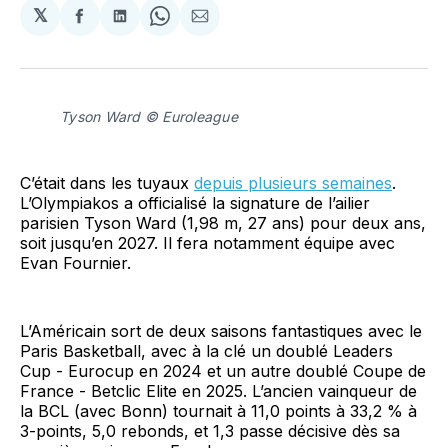
𝕏
Partager
Partager
Share
Partager
sur
sur
on
par
Facebook
LinkedIn
WhatsApp
Courriel
Tyson Ward © Euroleague
C’était dans les tuyaux
depuis plusieurs semaines
.
L’Olympiakos a officialisé la signature de l’ailier
parisien Tyson Ward (1,98 m, 27 ans) pour deux ans,
soit jusqu’en 2027. Il fera notamment équipe avec
Evan Fournier.
L’Américain sort de deux saisons fantastiques avec le
Paris Basketball, avec à la clé un doublé Leaders
Cup - Eurocup en 2024 et un autre doublé Coupe de
France - Betclic Elite en 2025. L’ancien vainqueur de
la BCL (avec Bonn) tournait à 11,0 points à 33,2 % à
3-points, 5,0 rebonds, et 1,3 passe décisive dès sa