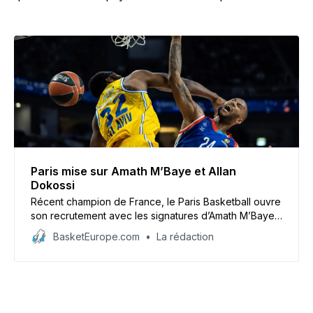
Paris mise sur Amath M’Baye et Allan
Dokossi
Récent champion de France, le Paris Basketball ouvre
son recrutement avec les signatures d’Amath M’Baye
et Allan Dokossi au poste 4. L’international français
BasketEurope.com
La rédaction
fera ses débuts dans l’Hexagone et l’international
centrafricain en fera de même en Euroleague.