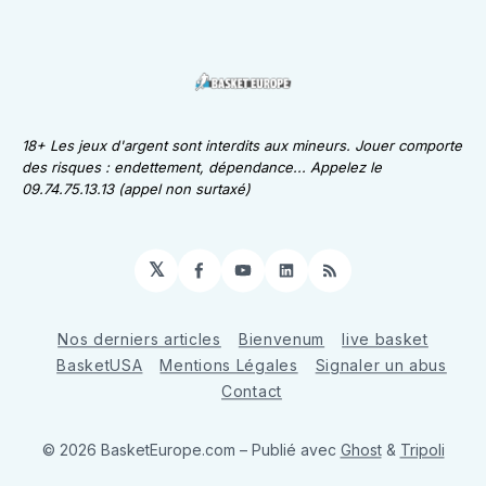
18+ Les jeux d'argent sont interdits aux mineurs. Jouer comporte
des risques : endettement, dépendance... Appelez le
09.74.75.13.13 (appel non surtaxé)
𝕏
Facebook
YouTube
LinkedIn
RSS
Nos derniers articles
Bienvenum
live basket
BasketUSA
Mentions Légales
Signaler un abus
Contact
© 2026 BasketEurope.com
– Publié avec
Ghost
&
Tripoli