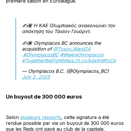
première saison en Euroleague.
✍️🏾 Η ΚΑΕ Ολυμπιακός ανακοινώνει την
απόκτηση του Τάισον Γουόρντ.
✍️🏾 Olympiacos BC announces the
acquisition of
@Tyson_Ward24
.
#OlympiacosBC
#WeAreOlympiacos
#TogetherWeFight
https://t.co/kdxtH9FzCd
— Olympiacos B.C. (@Olympiacos_BC)
July 2, 2025
Un buyout de 300 000 euros
Selon
plusieurs rapports
, cette signature a été
rendue possible par via un buyout de 300 000 euros
que les Reds ont payé au club de la capitale.