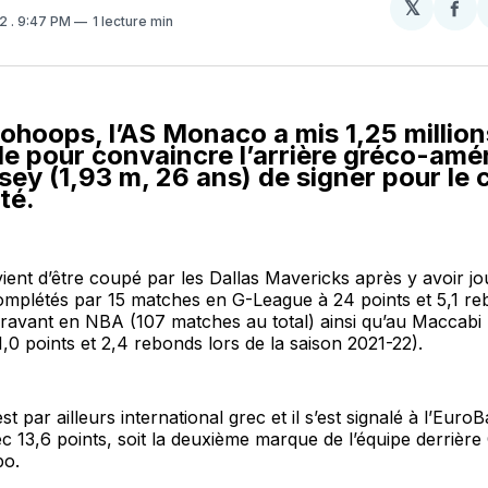
𝕏
Par
22
. 9:47 PM
1 lecture min
sur
Fa
ohoops, l’AS Monaco a mis 1,25 million
ble pour convaincre l’arrière gréco-amé
sey (1,93 m, 26 ans) de signer pour le c
té.
ient d’être coupé par les Dallas Mavericks après y avoir j
omplétés par 15 matches en G-League à 24 points et 5,1 rebo
ravant en NBA (107 matches au total) ainsi qu’au Maccabi T
,0 points et 2,4 rebonds lors de la saison 2021-22).
t par ailleurs international grec et il s’est signalé à l’Euro
 13,6 points, soit la deuxième marque de l’équipe derrière
o.