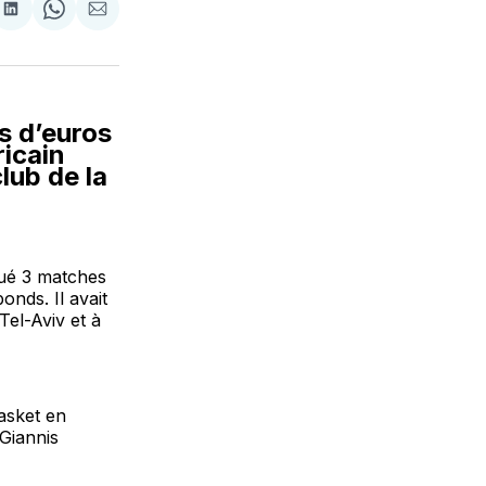
tager
Partager
Share
Partager
sur
on
par
cebook
LinkedIn
WhatsApp
Courriel
s d’euros
ricain
lub de la
oué 3 matches
nds. Il avait
el-Aviv et à
Basket en
 Giannis