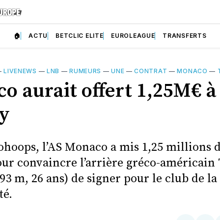
🏠
ACTU
BETCLIC ELITE
EUROLEAGUE
TRANSFERTS
—
LIVENEWS
—
LNB
—
RUMEURS
—
UNE
—
CONTRAT
—
MONACO
—
o aurait offert 1,25M€ à
y
ohoops, l’AS Monaco a mis 1,25 millions d
our convaincre l’arrière gréco-américain 
93 m, 26 ans) de signer pour le club de la
té.