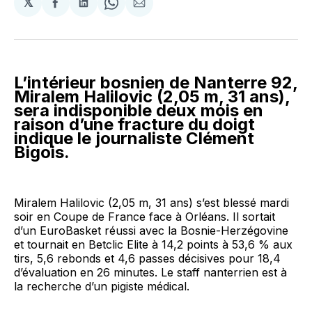
𝕏
Partager
Partager
Share
Partager
sur
sur
on
par
Facebook
LinkedIn
WhatsApp
Courriel
L’intérieur bosnien de Nanterre 92,
Miralem Halilovic (2,05 m, 31 ans),
sera indisponible deux mois en
raison d’une fracture du doigt
indique le journaliste Clément
Bigois.
Miralem Halilovic (2,05 m, 31 ans) s’est blessé mardi
soir en Coupe de France face à Orléans. Il sortait
d’un EuroBasket réussi avec la Bosnie-Herzégovine
et tournait en Betclic Elite à 14,2 points à 53,6 % aux
tirs, 5,6 rebonds et 4,6 passes décisives pour 18,4
d’évaluation en 26 minutes. Le staff nanterrien est à
la recherche d’un pigiste médical.