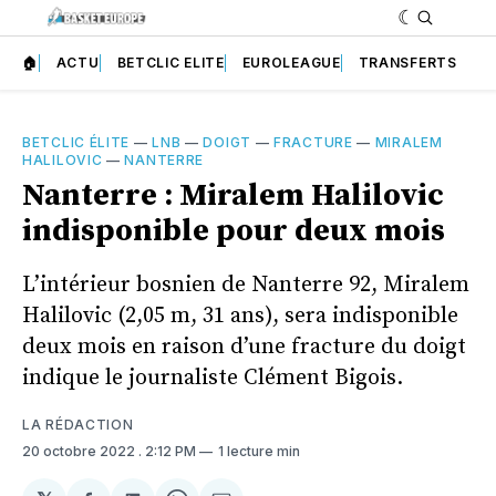
🏠
ACTU
BETCLIC ELITE
EUROLEAGUE
TRANSFERTS
BETCLIC ÉLITE
—
LNB
—
DOIGT
—
FRACTURE
—
MIRALEM
HALILOVIC
—
NANTERRE
Nanterre : Miralem Halilovic
indisponible pour deux mois
L’intérieur bosnien de Nanterre 92, Miralem
Halilovic (2,05 m, 31 ans), sera indisponible
deux mois en raison d’une fracture du doigt
indique le journaliste Clément Bigois.
LA RÉDACTION
20 octobre 2022
. 2:12 PM
1 lecture min