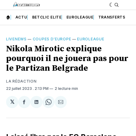
🏠
ACTU
BETCLIC ELITE
EUROLEAGUE
TRANSFERTS
LIVENEWS
—
COUPES D'EUROPE
—
EUROLEAGUE
Nikola Mirotic explique
pourquoi il ne jouera pas pour
le Partizan Belgrade
LA RÉDACTION
22 juillet 2023
. 2:13 PM
2 lecture min
𝕏
Partager
Partager
Share
Partager
sur
sur
on
par
Facebook
LinkedIn
WhatsApp
Courriel