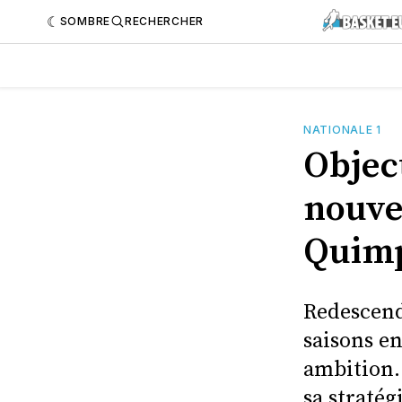
SOMBRE
RECHERCHER
NATIONALE 1
Objec
nouvel
Quimp
Redescend
saisons e
ambition. 
sa stratég