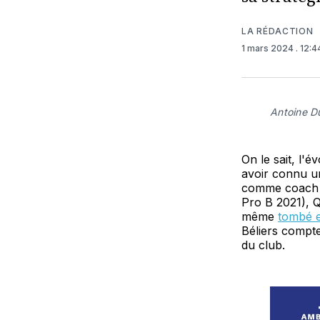
LA RÉDACTION
1 mars 2024
. 12:
Antoine Du
On le sait, l'
avoir connu u
comme coach (d
Pro B 2021), Q
même
tombé e
Béliers compte
du club.