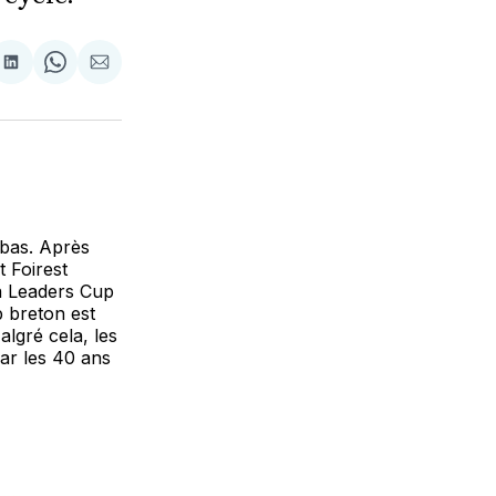
tager
Partager
Share
Partager
sur
on
par
cebook
LinkedIn
WhatsApp
Courriel
 bas. Après
 Foirest
la Leaders Cup
b breton est
algré cela, les
ar les 40 ans