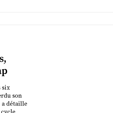
s,
ap
 six
erdu son
 a détaille
 cycle.