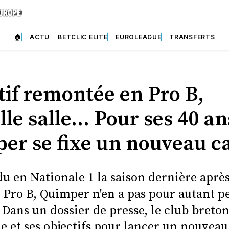
🏠
ACTU
BETCLIC ELITE
EUROLEAGUE
TRANSFERTS
tif remontée en Pro B,
le salle... Pour ses 40 an
er se fixe un nouveau c
u en Nationale 1 la saison dernière après
n Pro B, Quimper n'en a pas pour autant p
Dans un dossier de presse, le club breton
ie et ses objectifs pour lancer un nouveau