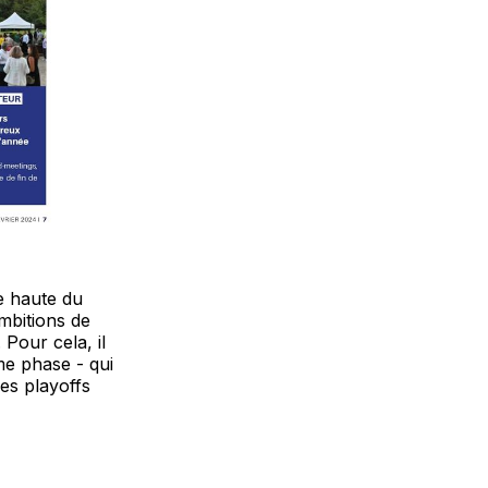
e haute du
mbitions de
Pour cela, il
me phase - qui
les playoffs