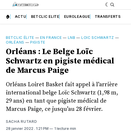
🏠
ACTU
BETCLIC ELITE
EUROLEAGUE
TRANSFERTS
BETCLIC ÉLITE
—
EN FRANCE
—
LNB
—
LOIC SCHWARTZ
—
ORLÉANS
—
PIGISTE
Orléans : Le Belge Loïc
Schwartz en pigiste médical
de Marcus Paige
Orléans Loiret Basket fait appel à l’arrière
international belge Loïc Schwartz (1,98 m,
29 ans) en tant que pigiste médical de
Marcus Paige, ce jusqu’au 28 février.
SACHA RUTARD
28 janvier 2022
. 1:21 PM
1 lecture min