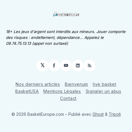
18+ Les jeux d'argent sont interdits aux mineurs. Jouer comporte
des risques : endettement, dépendance... Appelez le
09.74.75.13.13 (appel non surtaxé)
𝕏
Facebook
YouTube
LinkedIn
RSS
Nos derniers articles
Bienvenum
live basket
BasketUSA
Mentions Légales
Signaler un abus
Contact
© 2026 BasketEurope.com
– Publié avec
Ghost
&
Tripoli