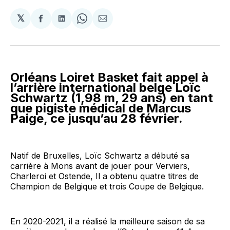
𝕏
Partager
Partager
Share
Partager
sur
sur
on
par
Facebook
LinkedIn
WhatsApp
Courriel
Orléans Loiret Basket fait appel à
l’arrière international belge Loïc
Schwartz (1,98 m, 29 ans) en tant
que pigiste médical de Marcus
Paige, ce jusqu’au 28 février.
Natif de Bruxelles, Loïc Schwartz a débuté sa
carrière à Mons avant de jouer pour Verviers,
Charleroi et Ostende, Il a obtenu quatre titres de
Champion de Belgique et trois Coupe de Belgique.
En 2020-2021, il a réalisé la meilleure saison de sa