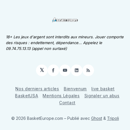
18+ Les jeux d'argent sont interdits aux mineurs. Jouer comporte
des risques : endettement, dépendance... Appelez le
09.74.75.13.13 (appel non surtaxé)
𝕏
Facebook
YouTube
LinkedIn
RSS
Nos derniers articles
Bienvenum
live basket
BasketUSA
Mentions Légales
Signaler un abus
Contact
© 2026 BasketEurope.com
– Publié avec
Ghost
&
Tripoli