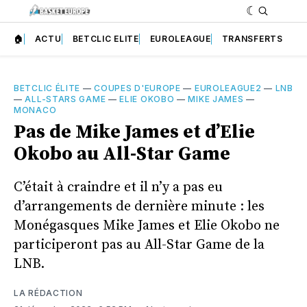
🏠
ACTU
BETCLIC ELITE
EUROLEAGUE
TRANSFERTS
BETCLIC ÉLITE
—
COUPES D'EUROPE
—
EUROLEAGUE2
—
LNB
—
ALL-STARS GAME
—
ELIE OKOBO
—
MIKE JAMES
—
MONACO
Pas de Mike James et d’Elie
Okobo au All-Star Game
C’était à craindre et il n’y a pas eu
d’arrangements de dernière minute : les
Monégasques Mike James et Elie Okobo ne
participeront pas au All-Star Game de la
LNB.
LA RÉDACTION