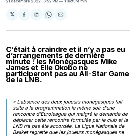
21 décembre 2022
. 6:52 PM
1 lecture min
𝕏
Partager
Partager
Share
Partager
sur
sur
on
par
Facebook
LinkedIn
WhatsApp
Courriel
C’était à craindre et il n’y a pas eu
d’arrangements de dernière
minute : les Monégasques Mike
James et Elie Okobo ne
participeront pas au All-Star Game
de la LNB.
« L’absence des deux joueurs monégasques fait
suite à la programmation le même soir d’une
rencontre d’Euroleague qui malgré la demande de
déplacer cette rencontre formulée par le club et la
LNB n’a pas été accordée.
La Ligue Nationale de
Basket regrette que les joueurs monégasques ne