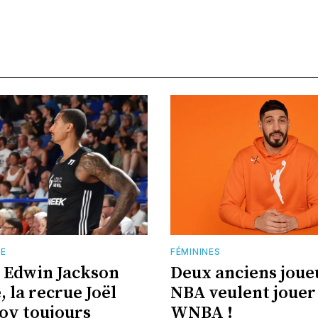
TE
FÉMININES
 Edwin Jackson
Deux anciens joue
 la recrue Joël
NBA veulent jouer 
oy toujours
WNBA !