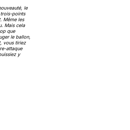
nouveauté, le
trois-points
t. Même les
u. Mais cela
rop que
uger le ballon,
, vous tiriez
re-attaque
puissiez y