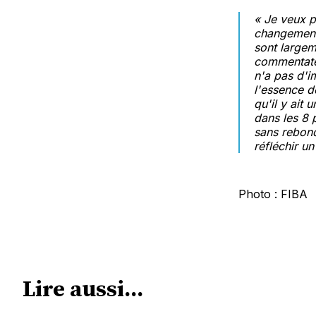
«
Je veux p
changement.
sont largem
commentateu
n'a pas d'i
l'essence d
qu'il y ait 
dans les 8
sans rebond
réfléchir un
Photo : FIBA
Lire aussi...