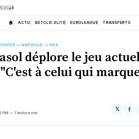
🏠
ACTU
BETCLIC ELITE
EUROLEAGUE
TRANSFERTS
RANGER
—
AMÉRIQUE
—
NBA
sol déplore le jeu actue
"C'est à celui qui marque
𝕏
Par
35 PM
1 lecture min
sur
Fa