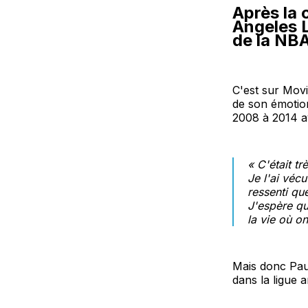
Après la 
Angeles L
de la NBA
C'est sur Movi
de son émotion
2008 à 2014 av
«
C'était t
Je l'ai véc
ressenti qu
J'espère qu
la vie où o
Mais donc Pau 
dans la ligue a