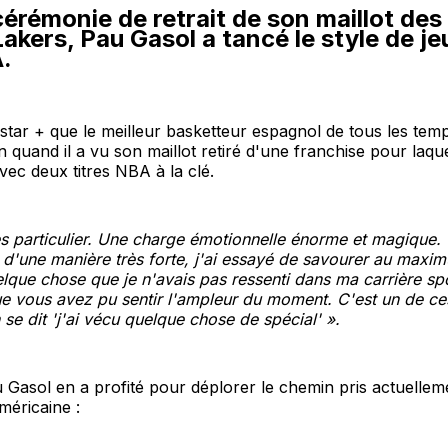
cérémonie de retrait de son maillot des
akers, Pau Gasol a tancé le style de je
.
star + que le meilleur basketteur espagnol de tous les temps
 quand il a vu son maillot retiré d'une franchise pour laquel
ec deux titres NBA à la clé.
rès particulier. Une charge émotionnelle énorme et magique. 
u d'une manière très forte, j'ai essayé de savourer au maxim
elque chose que je n'avais pas ressenti dans ma carrière spo
e vous avez pu sentir l'ampleur du moment. C'est un de c
n se dit 'j'ai vécu quelque chose de spécial
' ».
Gasol en a profité pour déplorer le chemin pris actuelleme
méricaine :