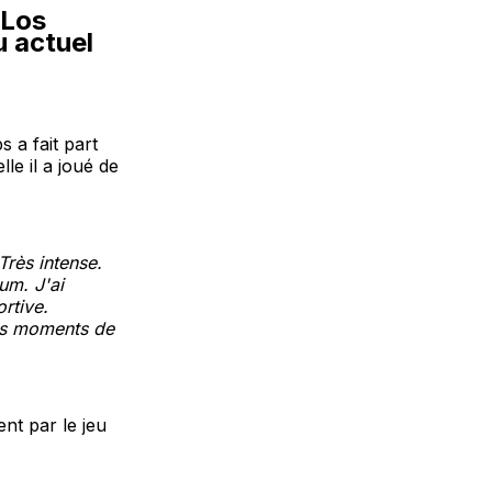
 Los
u actuel
 a fait part
le il a joué de
Très intense.
um. J'ai
rtive.
es moments de
nt par le jeu