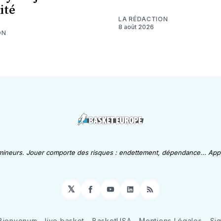
ité
LA RÉDACTION
8 août 2026
ON
 mineurs. Jouer comporte des risques : endettement, dépendance... Appe
𝕏
Facebook
YouTube
LinkedIn
RSS
Bienvenum
live basket
BasketUSA
Mentions Légales
Si