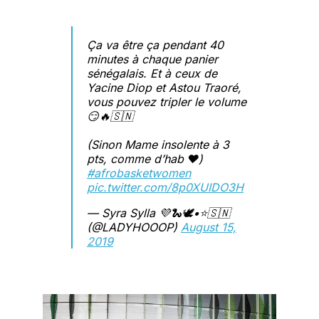
Ça va être ça pendant 40
minutes à chaque panier
sénégalais. Et à ceux de
Yacine Diop et Astou Traoré,
vous pouvez tripler le volume
😏🔥🇸🇳
(Sinon Mame insolente à 3
pts, comme d’hab ❤️)
#afrobasketwomen
pic.twitter.com/8p0XUIDO3H
— Syra Sylla 💜🐍🕊•⭐️🇸🇳
(@LADYHOOOP)
August 15,
2019