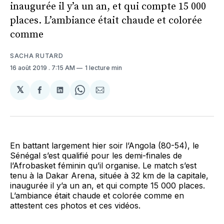
inaugurée il y’a un an, et qui compte 15 000
places. L’ambiance était chaude et colorée
comme
SACHA RUTARD
16 août 2019
. 7:15 AM
1 lecture min
𝕏
Partager
Partager
Share
Partager
sur
sur
on
par
Facebook
LinkedIn
WhatsApp
Courriel
En battant largement hier soir l’Angola (80-54), le
Sénégal s’est qualifié pour les demi-finales de
l’Afrobasket féminin qu’il organise. Le match s’est
tenu à la Dakar Arena, située à 32 km de la capitale,
inaugurée il y’a un an, et qui compte 15 000 places.
L’ambiance était chaude et colorée comme en
attestent ces photos et ces vidéos.