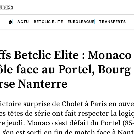
🏠
ACTU
BETCLIC ELITE
EUROLEAGUE
TRANSFERTS
fs Betclic Elite : Monaco
le face au Portel, Bourg
rse Nanterre
ictoire surprise de Cholet à Paris en ouv
les têtes de série ont fait respecter la logi
e jeudi. Monaco s'est défait du Portel (85-
s'en est sorti en fin de match face à Nant