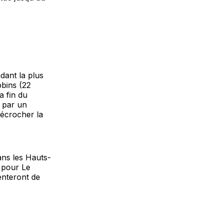
dant la plus
bins (22
a fin du
s par un
décrocher la
ans les Hauts-
 pour Le
enteront de