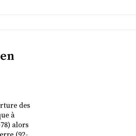
 en
erture des
que à
78) alors
erre (92-