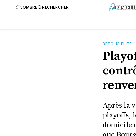
SOMBRE
RECHERCHER
BETCLIC ELITE
Playof
contrô
renve
Après la v
playoffs, 
domicile c
que Bourg 