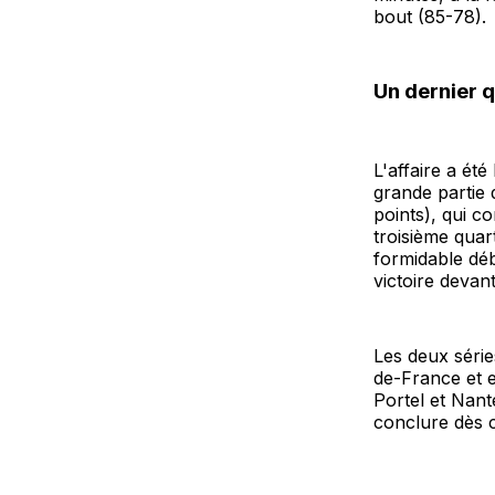
bout (85-78).
Un dernier 
L'affaire a ét
grande partie
points), qui c
troisième quar
formidable déb
victoire devant
Les deux séri
de-France et e
Portel et Nant
conclure dès c