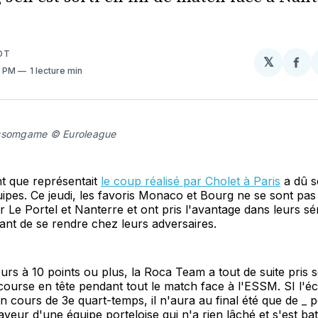
OT
𝕏
Par
4 PM
1 lecture min
sur
Fa
ossomgame © Euroleague
nt que représentait
le coup réalisé par Cholet à Paris
a dû s
ipes. Ce jeudi, les favoris Monaco et Bourg ne se sont pas 
 Le Portel et Nanterre et ont pris l'avantage dans leurs sé
ant de se rendre chez leurs adversaires.
urs à 10 points ou plus, la Roca Team a tout de suite pris
 course en tête pendant tout le match face à l'ESSM. SI l'éca
en cours de 3e quart-temps, il n'aura au final été que de _ 
faveur d'une équipe porteloise qui n'a rien lâché et s'est ba