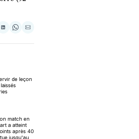
tager
Partager
Share
Partager
sur
on
par
cebook
LinkedIn
WhatsApp
Courriel
ervir de leçon
laissés
ries
 son match en
rt a atteint
points après 40
ttue jusqu'au