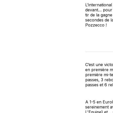
L’international
devant… pour l
tir de la gagn
secondes de la
Pozzecco !
C’est une vict
en première mi
première mi-te
passes, 3 rebo
passes et 6 re
A 1-5 en Eurol
sereinement a
L'Equipe) et…