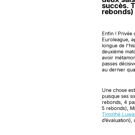
succès. 
rebonds)
Enfin ! Privée
Euroleague, ap
longue de l'hi
deuxième match
avoir métamorp
passes décisiv
au dernier qua
Une chose est 
puisque ses si
rebonds, 4 pas
5 rebonds), Mi
Timothé Luwa
d’évaluation),