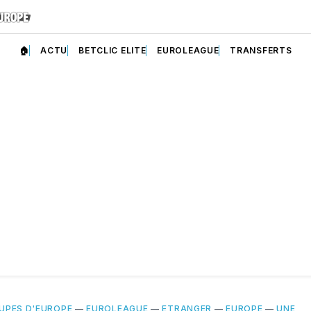
🏠
ACTU
BETCLIC ELITE
EUROLEAGUE
TRANSFERTS
UPES D'EUROPE
—
EUROLEAGUE
—
ETRANGER
—
EUROPE
—
UNE