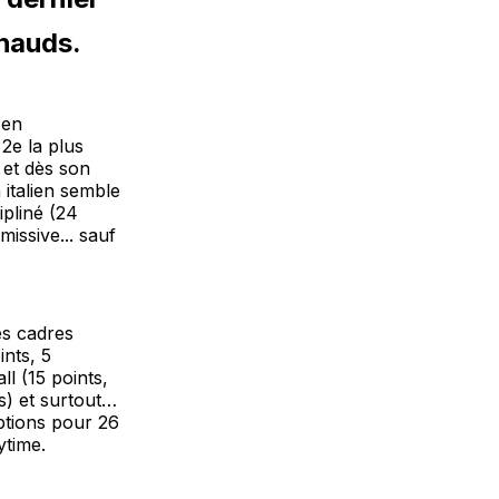
6
hauds.
 en
2e la plus
, et dès son
 italien semble
ipliné (24
issive... sauf
es cadres
ints, 5
l (15 points,
s) et surtout…
eptions pour 26
ytime.