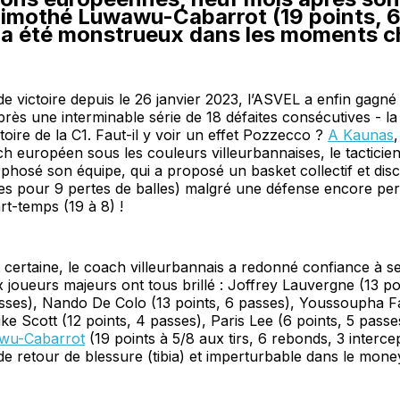
Timothé Luwawu-Cabarrot (19 points, 
 a été monstrueux dans les moments c
 de victoire depuis le 26 janvier 2023, l’ASVEL a enfin gagné
rès une interminable série de 18 défaites consécutives - la 
stoire de la C1. Faut-il y voir un effet Pozzecco ?
A Kaunas
 européen sous les couleurs villeurbannaises, le tacticien
hosé son équipe, qui a proposé un basket collectif et disc
es pour 9 pertes de balles) malgré une défense encore perm
rt-temps (19 à 8) !
certaine, le coach villeurbannais a redonné confiance à s
x joueurs majeurs ont tous brillé : Joffrey Lauvergne (13 po
ses), Nando De Colo (13 points, 6 passes), Youssoupha Fal
ke Scott (12 points, 4 passes), Paris Lee (6 points, 5 passe
wu-Cabarrot
(19 points à 5/8 aux tirs, 6 rebonds, 3 interc
 de retour de blessure (tibia) et imperturbable dans le mone