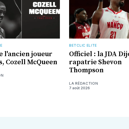
TE
BETCLIC ELITE
e l'ancien joueur
Officiel : la JDA Di
s, Cozell McQueen
rapatrie Shevon
Thompson
ON
LA RÉDACTION
7 août 2026