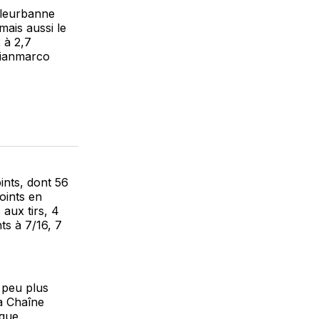
illeurbanne
mais aussi le
 à 2,7
 Gianmarco
ints, dont 56
oints en
aux tirs, 4
ts à 7/16, 7
 peu plus
a Chaîne
gue.