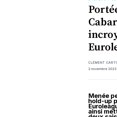
Porté
Cabar
incroy
Eurol
CLÉMENT CART
2 novembre 202
Menée pen
hold-up 
Euroleagu
ainsi mett
deux sai