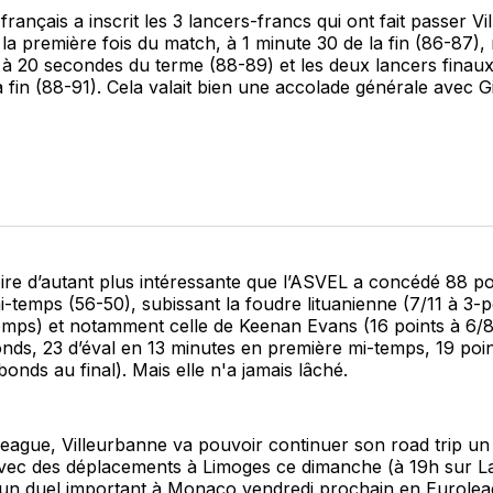
 français a inscrit les 3 lancers-francs qui ont fait passer V
a première fois du match, à 1 minute 30 de la fin (86-87), 
e à 20 secondes du terme (88-89) et les deux lancers finaux
 fin (88-91). Cela valait bien une accolade générale avec
oire d’autant plus intéressante que l’ASVEL a concédé 88 po
-temps (56-50), subissant la foudre lituanienne (7/11 à 3-p
mps) et notamment celle de Keenan Evans (16 points à 6/8 
nds, 23 d’éval en 13 minutes en première mi-temps, 19 poin
bonds au final). Mais elle n'a jamais lâché.
eague, Villeurbanne va pouvoir continuer son road trip un
vec des déplacements à Limoges ce dimanche (à 19h sur L
 un duel important à Monaco vendredi prochain en Eurolea