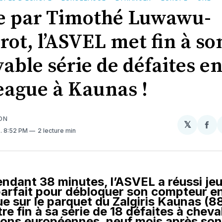
e par Timothé Luwawu-
rot, l’ASVEL met fin à so
able série de défaites e
eague à Kaunas !
ON
𝕏
Par
3
. 8:52 PM
2 lecture min
sur
Fa
dant 38 minutes, l’ASVEL a réussi jeud
parfait pour débloquer son compteur e
e sur le parquet du Zalgiris Kaunas (88
re fin à sa série de 18 défaites à cheval
sons européennes, neuf mois après son