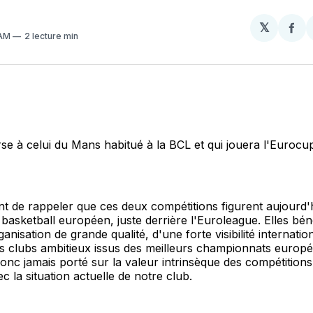
𝕏
Par
 AM
2 lecture min
sur
Fa
se à celui du Mans habitué à la BCL et qui jouera l'Eurocup
ant de rappeler que ces deux compétitions figurent aujourd'
basketball européen, juste derrière l'Euroleague. Elles béné
nisation de grande qualité, d'une forte visibilité internatio
s clubs ambitieux issus des meilleurs championnats europ
donc jamais porté sur la valeur intrinsèque des compétitions
c la situation actuelle de notre club.