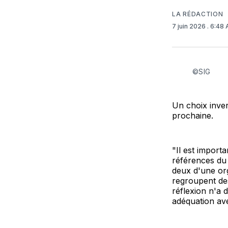
LA RÉDACTION
7 juin 2026
. 6:48
©SIG
Un choix inver
prochaine.
"Il est import
références du 
deux d'une orga
regroupent de
réflexion n'a 
adéquation ave