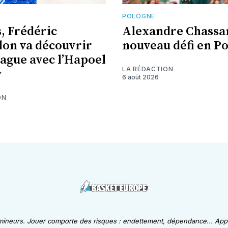
E
POLOGNE
s, Frédéric
Alexandre Chassa
lon va découvrir
nouveau défi en P
eague avec l’Hapoel
LA RÉDACTION
v
6 août 2026
ON
 mineurs. Jouer comporte des risques : endettement, dépendance... Appe