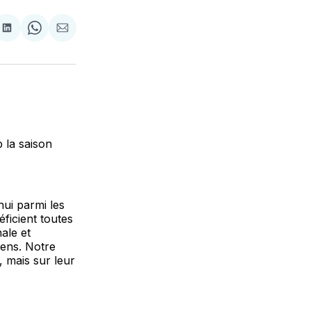
tager
Partager
Share
Partager
sur
on
par
cebook
LinkedIn
WhatsApp
Courriel
 la saison
hui parmi les
ficient toutes
nale et
éens. Notre
, mais sur leur