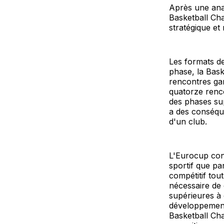
Après une anal
Basketball Ch
stratégique et
Les formats de
phase, la Bask
rencontres gar
quatorze renco
des phases sup
a des conséque
d'un club.
L'Eurocup cons
sportif que pa
compétitif tou
nécessaire de 
supérieures à 
développement
Basketball Cha