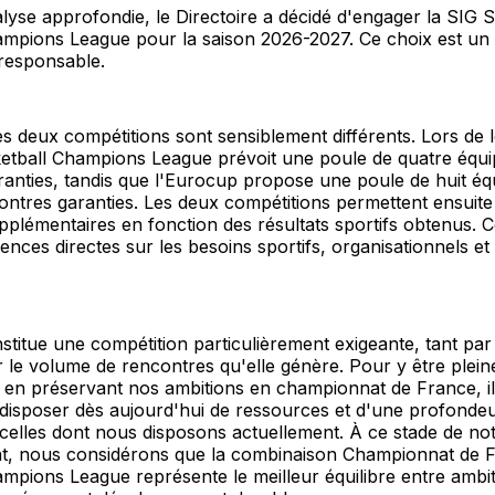
yse approfondie, le Directoire a décidé d'engager la SIG 
ampions League pour la saison 2026-2027. Ce choix est un
 responsable.
s deux compétitions sont sensiblement différents. Lors de 
etball Champions League prévoit une poule de quatre équipe
anties, tandis que l'Eurocup propose une poule de huit équ
ntres garanties. Les deux compétitions permettent ensuite
plémentaires en fonction des résultats sportifs obtenus. C
nces directes sur les besoins sportifs, organisationnels et 
titue une compétition particulièrement exigeante, tant par
r le volume de rencontres qu'elle génère. Pour y être plei
t en préservant nos ambitions en championnat de France, il
disposer dès aujourd'hui de ressources et d'une profondeur
celles dont nous disposons actuellement. À ce stade de no
, nous considérons que la combinaison Championnat de 
mpions League représente le meilleur équilibre entre ambit