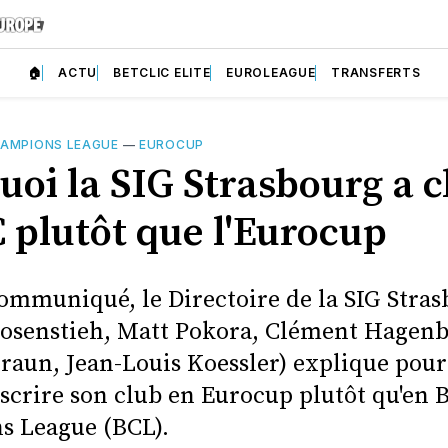
🏠
ACTU
BETCLIC ELITE
EUROLEAGUE
TRANSFERTS
HAMPIONS LEAGUE
—
EUROCUP
oi la SIG Strasbourg a c
C plutôt que l'Eurocup
ommuniqué, le Directoire de la SIG Stra
osenstieh, Matt Pokora, Clément Hagenb
raun, Jean-Louis Koessler) explique pourq
scrire son club en Eurocup plutôt qu'en 
 League (BCL).