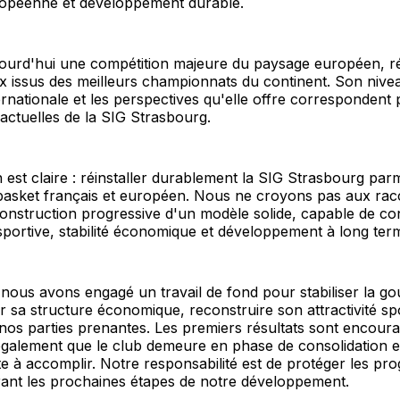
ropéenne et développement durable.
jourd'hui une compétition majeure du paysage européen, r
x issus des meilleurs championnats du continent. Son nive
nternationale et les perspectives qu'elle offre correspondent
actuelles de la SIG Strasbourg.
 est claire : réinstaller durablement la SIG Strasbourg parm
basket français et européen. Nous ne croyons pas aux rac
onstruction progressive d'un modèle solide, capable de co
portive, stabilité économique et développement à long ter
nous avons engagé un travail de fond pour stabiliser la g
r sa structure économique, reconstruire son attractivité spo
os parties prenantes. Les premiers résultats sont encoura
galement que le club demeure en phase de consolidation e
 à accomplir. Notre responsabilité est de protéger les pro
rant les prochaines étapes de notre développement.