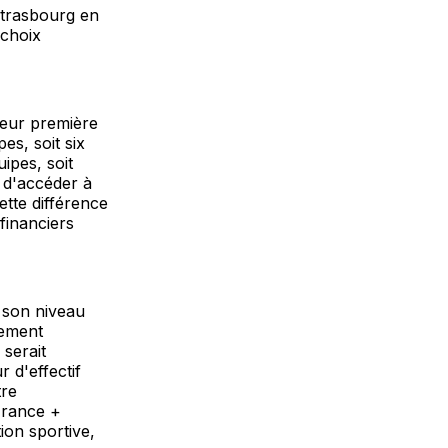
Strasbourg en
 choix
leur première
s, soit six
ipes, soit
 d'accéder à
ette différence
financiers
 son niveau
nement
 serait
 d'effectif
tre
France +
ion sportive,