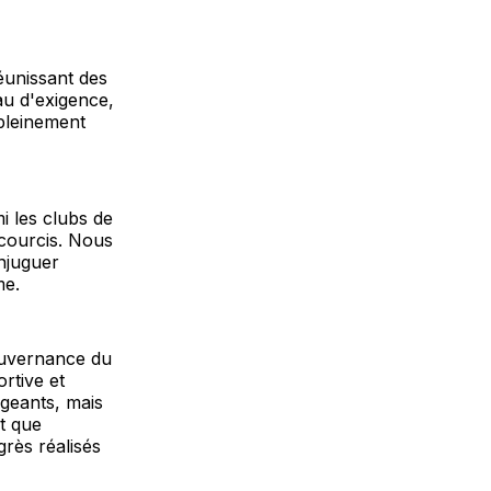
éunissant des
au d'exigence,
 pleinement
i les clubs de
courcis. Nous
njuguer
me.
ouvernance du
rtive et
geants, mais
t que
grès réalisés