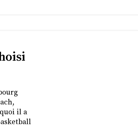
hoisi
sbourg
ach,
uoi il a
Basketball