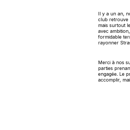
Il y a un an, n
club retrouve
mais surtout l
avec ambition,
formidable ter
rayonner Stra
Merci à nos su
parties prenan
engagée. Le pr
accomplir, mai