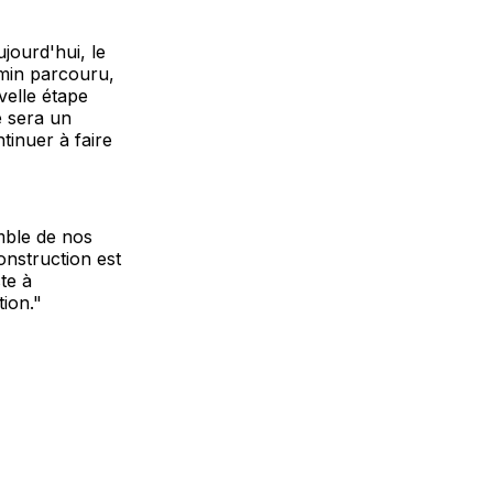
ujourd'hui, le
emin parcouru,
velle étape
e sera un
tinuer à faire
emble de nos
onstruction est
te à
ion."