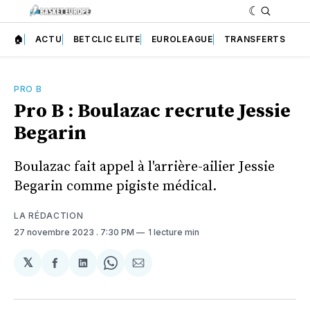
🏠
ACTU
BETCLIC ELITE
EUROLEAGUE
TRANSFERTS
PRO B
Pro B : Boulazac recrute Jessie
Begarin
Boulazac fait appel à l'arrière-ailier Jessie
Begarin comme pigiste médical.
LA RÉDACTION
27 novembre 2023
. 7:30 PM
1 lecture min
𝕏
Partager
Partager
Share
Partager
sur
sur
on
par
Facebook
LinkedIn
WhatsApp
Courriel