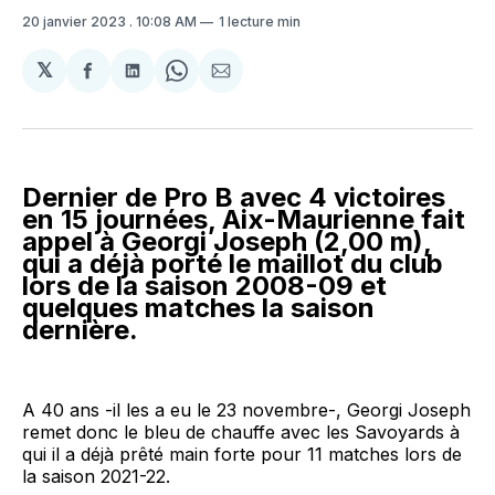
20 janvier 2023
. 10:08 AM
1 lecture min
𝕏
Partager
Partager
Share
Partager
sur
sur
on
par
Facebook
LinkedIn
WhatsApp
Courriel
Dernier de Pro B avec 4 victoires
en 15 journées, Aix-Maurienne fait
appel à Georgi Joseph (2,00 m),
qui a déjà porté le maillot du club
lors de la saison 2008-09 et
quelques matches la saison
dernière.
A 40 ans -il les a eu le 23 novembre-, Georgi Joseph
remet donc le bleu de chauffe avec les Savoyards à
qui il a déjà prêté main forte pour 11 matches lors de
la saison 2021-22.