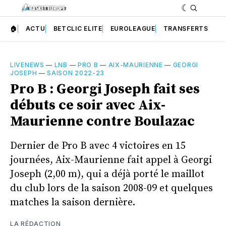
🏠
ACTU
BETCLIC ELITE
EUROLEAGUE
TRANSFERTS
LIVENEWS
—
LNB
—
PRO B
—
AIX-MAURIENNE
—
GEORGI
JOSEPH
—
SAISON 2022-23
Pro B : Georgi Joseph fait ses
débuts ce soir avec Aix-
Maurienne contre Boulazac
Dernier de Pro B avec 4 victoires en 15
journées, Aix-Maurienne fait appel à Georgi
Joseph (2,00 m), qui a déjà porté le maillot
du club lors de la saison 2008-09 et quelques
matches la saison dernière.
LA RÉDACTION