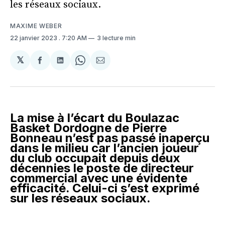
les réseaux sociaux.
MAXIME WEBER
22 janvier 2023
. 7:20 AM
3 lecture min
𝕏
Partager
Partager
Share
Partager
sur
sur
on
par
Facebook
LinkedIn
WhatsApp
Courriel
La mise à l’écart du Boulazac
Basket Dordogne de Pierre
Bonneau n’est pas passé inaperçu
dans le milieu car l’ancien joueur
du club occupait depuis deux
décennies le poste de directeur
commercial avec une évidente
efficacité. Celui-ci s’est exprimé
sur les réseaux sociaux.