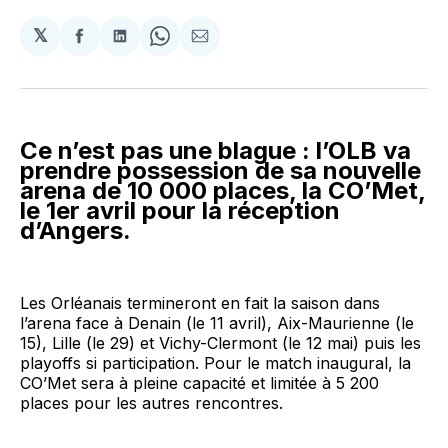
𝕏
Partager
Partager
Share
Partager
sur
sur
on
par
Facebook
LinkedIn
WhatsApp
Courriel
Ce n’est pas une blague : l’OLB va
prendre possession de sa nouvelle
arena de 10 000 places, la CO’Met,
le 1er avril pour la réception
d’Angers.
Les Orléanais termineront en fait la saison dans
l’arena face à Denain (le 11 avril), Aix-Maurienne (le
15), Lille (le 29) et Vichy-Clermont (le 12 mai) puis les
playoffs si participation. Pour le match inaugural, la
CO’Met sera à pleine capacité et limitée à 5 200
places pour les autres rencontres.