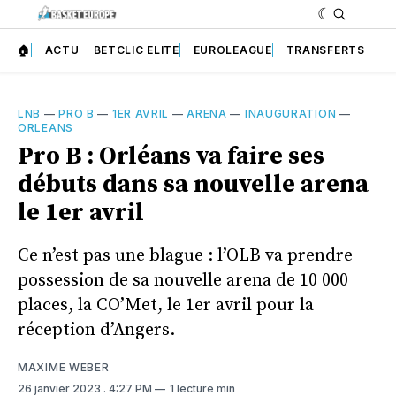
🏠
ACTU
BETCLIC ELITE
EUROLEAGUE
TRANSFERTS
LNB
—
PRO B
—
1ER AVRIL
—
ARENA
—
INAUGURATION
—
ORLEANS
Pro B : Orléans va faire ses
débuts dans sa nouvelle arena
le 1er avril
Ce n’est pas une blague : l’OLB va prendre
possession de sa nouvelle arena de 10 000
places, la CO’Met, le 1er avril pour la
réception d’Angers.
MAXIME WEBER
26 janvier 2023
. 4:27 PM
1 lecture min