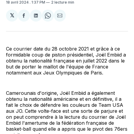
18 avril 2024
. 1:37 PM
2 lecture min
𝕏
Partager
Partager
Share
Partager
sur
sur
on
par
Facebook
LinkedIn
WhatsApp
Courriel
Ce courrier date du 28 octobre 2021 et grâce à ce
formidable coup de piston présidentiel, Joël Embiid a
obtenu la nationalité française en juillet 2022 dans le
but de porter le maillot de l'équipe de France
notamment aux Jeux Olympiques de Paris.
Camerounais d'origine, Joël Embiid a également
obtenu la nationalité américaine et en définitive, il a
fait le choix de défendre les couleurs de Team USA
aux JO. Cette volte-face est une sorte de parjure et
on peut comprendre à la lecture du courrier de Joël
Embiid l'amertume de la fédération française de
basket-ball quand elle a appris que le pivot des 76ers