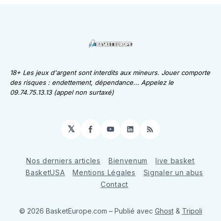
18+ Les jeux d'argent sont interdits aux mineurs. Jouer comporte
des risques : endettement, dépendance... Appelez le
09.74.75.13.13 (appel non surtaxé)
𝕏
Facebook
YouTube
LinkedIn
RSS
Nos derniers articles
Bienvenum
live basket
BasketUSA
Mentions Légales
Signaler un abus
Contact
© 2026 BasketEurope.com
– Publié avec
Ghost
&
Tripoli