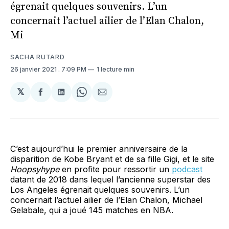
égrenait quelques souvenirs. L’un
concernait l’actuel ailier de l’Elan Chalon,
Mi
SACHA RUTARD
26 janvier 2021
. 7:09 PM
1 lecture min
𝕏
Partager
Partager
Share
Partager
sur
sur
on
par
Facebook
LinkedIn
WhatsApp
Courriel
C’est aujourd’hui le premier anniversaire de la
disparition de Kobe Bryant et de sa fille Gigi, et le site
Hoopsyhype
en profite pour ressortir un
podcast
datant de 2018 dans lequel l’ancienne superstar des
Los Angeles égrenait quelques souvenirs. L’un
concernait l’actuel ailier de l’Elan Chalon, Michael
Gelabale, qui a joué 145 matches en NBA.