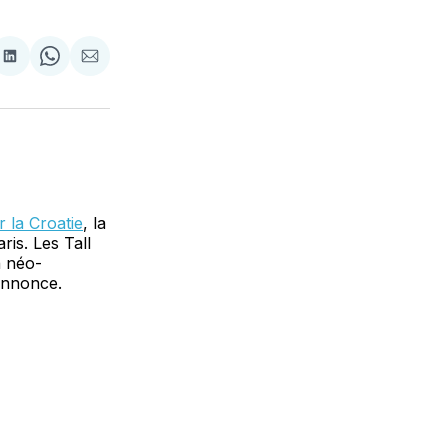
tager
Partager
Share
Partager
sur
on
par
cebook
LinkedIn
WhatsApp
Courriel
r la Croatie
, la
ris. Les Tall
n néo-
 annonce.