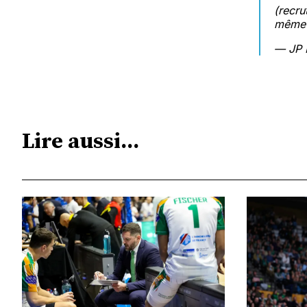
(recru
même p
— JP 
Lire aussi...