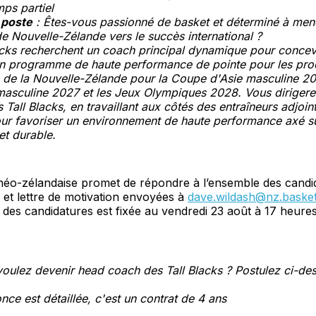
ps partiel
 poste
: Êtes-vous passionné de basket et déterminé à mene
e Nouvelle-Zélande vers le succès international ?
acks recherchent un coach principal dynamique pour concevo
n programme de haute performance de pointe pour les pro
e la Nouvelle-Zélande pour la Coupe d'Asie masculine ​​2
sculine ​​2027 et les Jeux Olympiques 2028. Vous dirigerez
 Tall Blacks, en travaillant aux côtés des entraîneurs adjoint
ur favoriser un environnement de haute performance axé su
et durable.
 néo-zélandaise promet de répondre à l’ensemble des candi
 et lettre de motivation envoyées à
dave.wildash@nz.basket
t des candidatures est fixée au vendredi 23 août à 17 heure
oulez devenir head coach des Tall Blacks ? Postulez ci-des
nce est détaillée, c'est un contrat de 4 ans