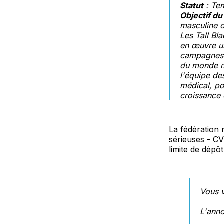
Statut
: Tem
Objectif du
masculine d
Les Tall Bl
en œuvre u
campagnes d
du monde ma
l'équipe des
médical, po
croissance 
La fédération
sérieuses - CV
limite de dépô
Vous v
L'anno