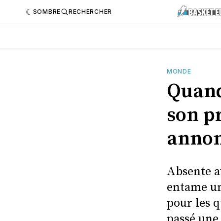
SOMBRE
RECHERCHER
MONDE
Quand
son p
anno
Absente a
entame un
pour les q
passé une