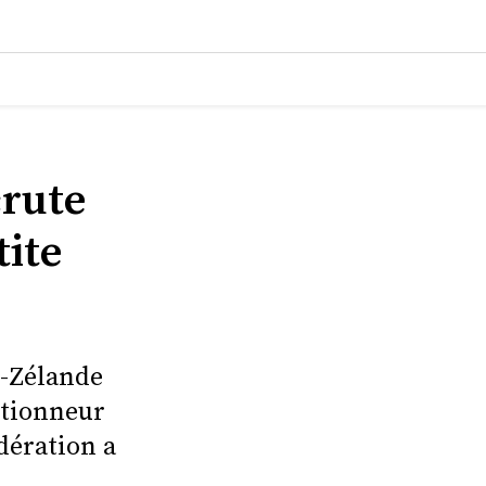
crute
tite
e-Zélande
ctionneur
dération a