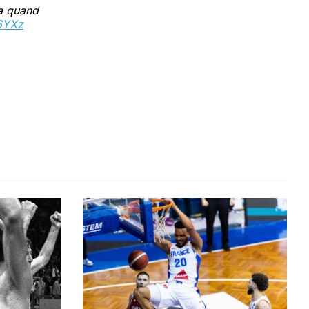
va quand
m6YXz