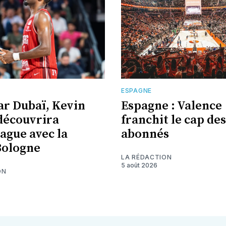
E
ESPAGNE
ar Dubaï, Kevin
Espagne : Valence
découvrira
franchit le cap des
eague avec la
abonnés
Bologne
LA RÉDACTION
5 août 2026
ON