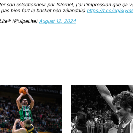
ter son sélectionneur par Internet, j'ai l'impression que ça 
as bien fort le basket néo zélandais)
https://t.co/eq5xy
Lite® (@JipeLite)
August 12, 2024