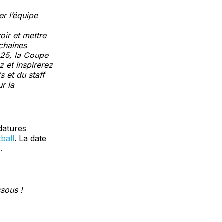
r l’équipe
ir et mettre
chaines
025, la Coupe
 et inspirerez
s et du staff
r la
datures
ball
. La date
s.
sous !