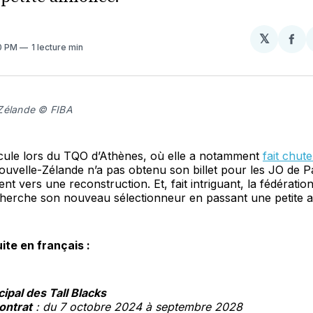
𝕏
Par
40 PM
1 lecture min
sur
Fa
Zélande © FIBA
dicule lors du TQO d’Athènes, où elle a notamment
fait chute
ouvelle-Zélande n’a pas obtenu son billet pour les JO de Pa
ent vers une reconstruction. Et, fait intriguant, la fédératio
cherche son nouveau sélectionneur en passant une petite
uite en français :
ipal des Tall Blacks
ontrat
: ​​du 7 octobre 2024 à septembre 2028