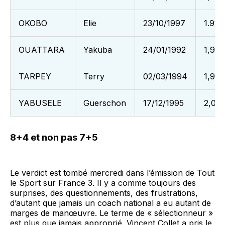
OKOBO
Elie
23/10/1997
1.91
OUATTARA
Yakuba
24/01/1992
1,92
TARPEY
Terry
02/03/1994
1,96
YABUSELE
Guerschon
17/12/1995
2,03
8+4 et non pas 7+5
Le verdict est tombé mercredi dans l’émission de Tout
le Sport sur France 3. Il y a comme toujours des
surprises, des questionnements, des frustrations,
d’autant que jamais un coach national a eu autant de
marges de manœuvre. Le terme de « sélectionneur »
est plus que jamais approprié. Vincent Collet a pris le