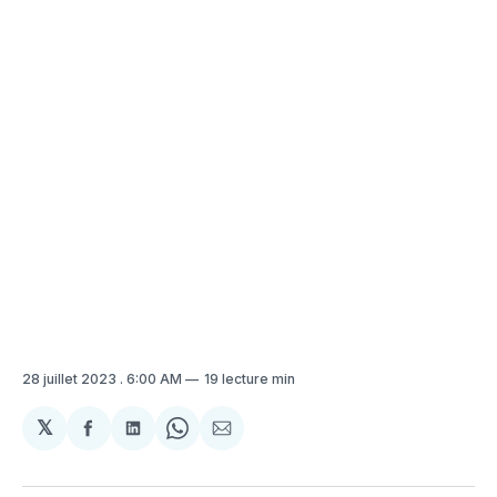
28 juillet 2023
. 6:00 AM
19 lecture min
𝕏
Partager
Partager
Share
Partager
sur
sur
on
par
Facebook
LinkedIn
WhatsApp
Courriel