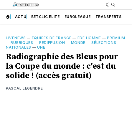
🏠
ACTU
BETCLIC ELITE
EUROLEAGUE
TRANSFERTS
LIVENEWS
—
EQUIPES DE FRANCE
—
EDF HOMME
—
PREMIUM
—
RUBRIQUES
—
REDIFFUSION
—
MONDE
—
SÉLECTIONS
NATIONALES
—
UNE
Radiographie des Bleus pour
la Coupe du monde : c'est du
solide ! (accès gratuit)
PASCAL LEGENDRE