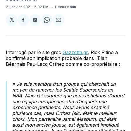
21 janvier 2021
. 5:32 PM
1 lecture min
𝕏
Partager
Partager
Share
Partager
sur
sur
on
par
Facebook
LinkedIn
WhatsApp
Courriel
Interrogé par le site grec
Gazzetta.gr
, Rick Pitino a
confirmé son implication probable dans l’Elan
Béarnais Pau-Lacq Orthez comme co-propriétaire :
» Je suis membre d’un groupe qui cherchait un
moyen de ramener les Seattle Supersonics en
NBA. Mais j’ai suggéré que nous achetions d’abord
une équipe européenne afin d’acquérir une
expérience pertinente. Nous avons examiné
plusieurs cas, mais Orthez (sic) était le meilleur
choix. Mon partenaire Jamal Masburn, qui était
aussi mon ancien joueur, est également impliqué
dans ce groupe. Jusqu’à présent, mon rôle était de