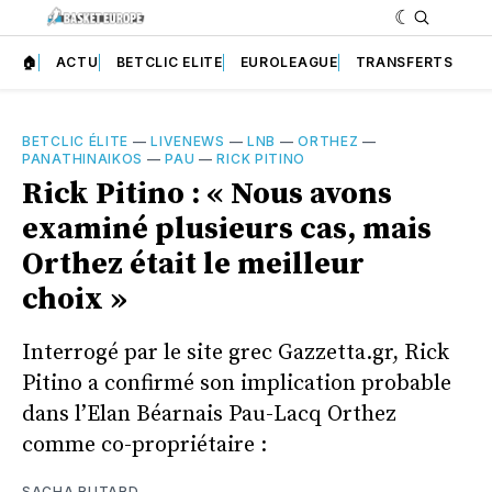
🏠
ACTU
BETCLIC ELITE
EUROLEAGUE
TRANSFERTS
BETCLIC ÉLITE
—
LIVENEWS
—
LNB
—
ORTHEZ
—
PANATHINAIKOS
—
PAU
—
RICK PITINO
Rick Pitino : « Nous avons
examiné plusieurs cas, mais
Orthez était le meilleur
choix »
Interrogé par le site grec Gazzetta.gr, Rick
Pitino a confirmé son implication probable
dans l’Elan Béarnais Pau-Lacq Orthez
comme co-propriétaire :
SACHA RUTARD