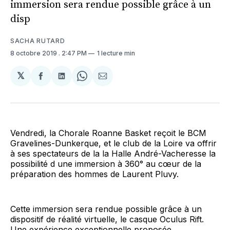
immersion sera rendue possible grâce à un
disp
SACHA RUTARD
8 octobre 2019
. 2:47 PM
1 lecture min
𝕏
Partager
Partager
Share
Partager
sur
sur
on
par
Facebook
LinkedIn
WhatsApp
Courriel
Vendredi, la Chorale Roanne Basket reçoit le BCM
Gravelines-Dunkerque, et le club de la Loire va offrir
à ses spectateurs de la la Halle André-Vacheresse la
possibilité d une immersion à 360° au cœur de la
préparation des hommes de Laurent Pluvy.
Cette immersion sera rendue possible grâce à un
dispositif de réalité virtuelle, le casque Oculus Rift.
Une expérience exceptionnelle proposée