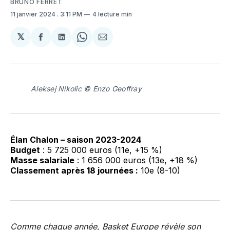
BRUNO FERRET
11 janvier 2024
. 3:11 PM
4 lecture min
𝕏
Partager
Partager
Share
Partager
sur
sur
on
par
Facebook
LinkedIn
WhatsApp
Courriel
Aleksej Nikolic © Enzo Geoffray
Élan Chalon – saison 2023-2024
Budget
: 5 725 000 euros (11e, +15 %)
Masse salariale
: 1 656 000 euros (13e, +18 %)
Classement après 18 journées :
10e (8-10)
Comme chaque année, Basket Europe révèle son