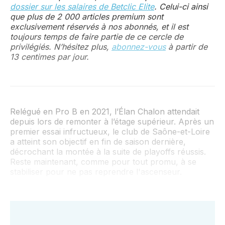
dossier sur les salaires de Betclic Elite
. Celui-ci ainsi
que plus de 2 000 articles premium sont
exclusivement réservés à nos abonnés, et il est
toujours temps de faire partie de ce cercle de
privilégiés. N’hésitez plus,
abonnez-vous
à partir de
13 centimes par jour.
Relégué en Pro B en 2021, l’Élan Chalon attendait
depuis lors de remonter à l’étage supérieur. Après un
premier essai infructueux, le club de Saône-et-Loire
a atteint son objectif en fin de saison dernière,
décrochant la montée à la suite de playoffs réussis.
Reste maintenant, comme pour tout promu, à se
stabiliser pour ne pas reprendre l'ascenseur.