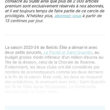
consacré au SQBB ainsi que plus de 2 000 articles
premium sont exclusivement réservés à nos abonnés,
et il est toujours temps de faire partie de ce cercle de
privilégiés. N’hésitez plus,
abonnez-vous
à partir de
13 centimes par jour.
La saison 2023-24 de Betclic Élite a démarré avec
deux petits poucets,
Le Portel et Saint-Quentin
, au
budget grosso modo inférieur d’un million d’euros au
16e de la division, celui de la Chorale de Roanne.
Évidemment, les deux clubs ont été considérés par
nombre de pronostiqueurs comme les deux derniers
à la fin de la saison. Mais voilà, les deux se moquent
des prédictions, ils avancent avec brio : Saint-Quentin
est 7e de l’élite après 19 journées, Le Portel juste
derrière avec le même bilan.