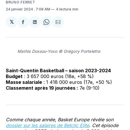
BRUNO FERRET
24 janvier 2024
. 7:08 AM
4 lecture min
𝕏
Partager
Partager
Share
Partager
sur
sur
on
par
Facebook
LinkedIn
WhatsApp
Courriel
Mathis Dossou-Yovo © Grégory Portelette
Saint-Quentin Basketball – saison 2023-2024
Budget
: 3 657 000 euros (18e, +58 %)
Masse salariale
: 1 418 000 euros (17e, +50 %)
Classement après 19 journées :
7e (9-10)
Comme chaque année, Basket Europe révèle son
dossier sur les salaires de Betclic Elite
. Cet épisode